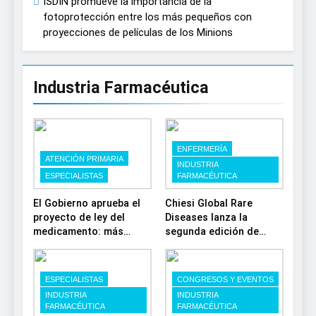
ISDIN promueve la importancia de la
fotoprotección entre los más pequeños con
proyecciones de películas de los Minions
Industria Farmacéutica
ENFERMERÍA
ATENCIÓN PRIMARIA
INDUSTRIA
ESPECIALISTAS
FARMACÉUTICA
El Gobierno aprueba el
Chiesi Global Rare
proyecto de ley del
Diseases lanza la
medicamento: más
segunda edición de
sostenibilidad,
‘Find For Rare’ para
autonomía estratégica y
impulsar la
modernización para el
investigación en
ESPECIALISTAS
CONGRESOS Y EVENTOS
SNS
enfermedades de
INDUSTRIA
INDUSTRIA
depósito lisosomal
FARMACÉUTICA
FARMACÉUTICA