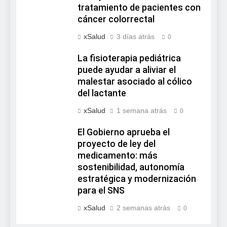
tratamiento de pacientes con
cáncer colorrectal
xSalud
3 días atrás
0
La fisioterapia pediátrica
puede ayudar a aliviar el
malestar asociado al cólico
del lactante
xSalud
1 semana atrás
0
El Gobierno aprueba el
proyecto de ley del
medicamento: más
sostenibilidad, autonomía
estratégica y modernización
para el SNS
xSalud
2 semanas atrás
0