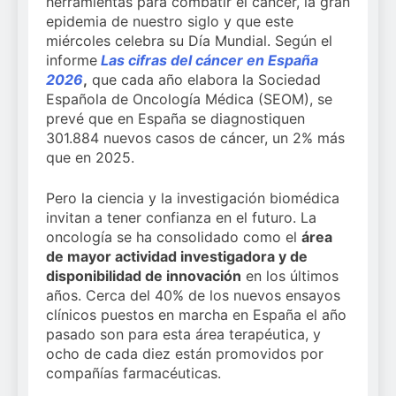
herramientas para combatir el cáncer, la gran
el primer
estratégica y
bienestar
epidemia de nuestro siglo y que este
análisis
modernización
2 Semanas Atrás
muscular del
miércoles celebra su Día Mundial. Según el
nacional sobre
para el SNS
deportista
la situación de
informe
Las cifras del cáncer en España
las TCAE en
2026
,
que cada año elabora la Sociedad
España
Española de Oncología Médica (SEOM), se
prevé que en España se diagnostiquen
301.884 nuevos casos de cáncer, un 2% más
que en 2025.
Pero la ciencia y la investigación biomédica
invitan a tener confianza en el futuro. La
oncología se ha consolidado como el
área
de mayor actividad investigadora y de
disponibilidad de innovación
en los últimos
años. Cerca del 40% de los nuevos ensayos
clínicos puestos en marcha en España el año
pasado son para esta área terapéutica, y
ocho de cada diez están promovidos por
compañías farmacéuticas.