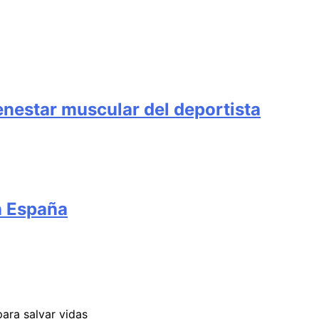
ienestar muscular del deportista
en España
para salvar vidas