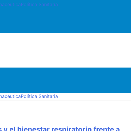
rmacéutica
Política Sanitaria
stas, farmacia, etc…
rmacéutica
Política Sanitaria
y el bienestar respiratorio frente a