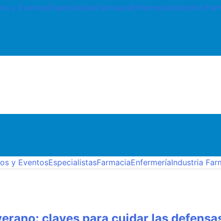
os y Eventos
Especialistas
Farmacia
Enfermería
Industria Fa
itaria, industria farmacéutica, atención primaria, especiali
os y Eventos
Especialistas
Farmacia
Enfermería
Industria Fa
erano: claves para cuidar las defensas 