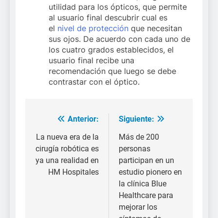
utilidad para los ópticos, que permite
al usuario final descubrir cual es
el
nivel de protección
que necesitan
sus ojos. De acuerdo con cada uno de
los cuatro grados establecidos, el
usuario final recibe una
recomendación que luego se debe
contrastar con el óptico.
Anterior:
Siguiente:
Navegación
de
La nueva era de la
Más de 200
cirugía robótica es
personas
entradas
ya una realidad en
participan en un
HM Hospitales
estudio pionero en
la clínica Blue
Healthcare para
mejorar los