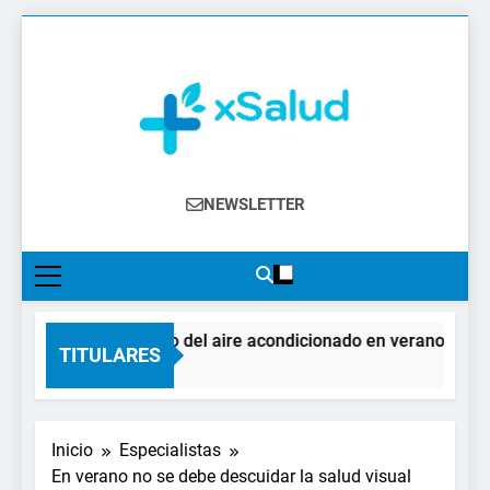
Saltar
al
contenido
XSalud
Noticias Del Sector Salud. Congresos Y
NEWSLETTER
Eventos, Política Sanitaria, Industria
Farmacéutica, Atención Primaria,
Especialistas, Farmacia, Etc…
El impacto del aire acondicionado en verano: claves 
TITULARES
1 Día Atrás
Inicio
Especialistas
En verano no se debe descuidar la salud visual