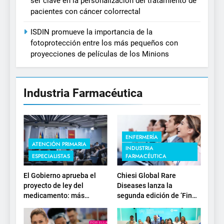
ser clave en la personalización del tratamiento de
pacientes con cáncer colorrectal
ISDIN promueve la importancia de la
fotoprotección entre los más pequeños con
proyecciones de películas de los Minions
Industria Farmacéutica
ENFERMERÍA
ATENCIÓN PRIMARIA
INDUSTRIA
ESPECIALISTAS
FARMACÉUTICA
El Gobierno aprueba el
Chiesi Global Rare
proyecto de ley del
Diseases lanza la
medicamento: más
segunda edición de ‘Find
sostenibilidad, autonomía
For Rare’ para impulsar la
estratégica y
investigación en