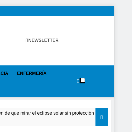
NEWSLETTER
tica Sanitaria, Industria Farmacéutica, Atención Primaria,
as, Farmacia, Etc…
CIA
ENFERMERÍA
 eclipse solar sin protección puede causar daños irreversibles 