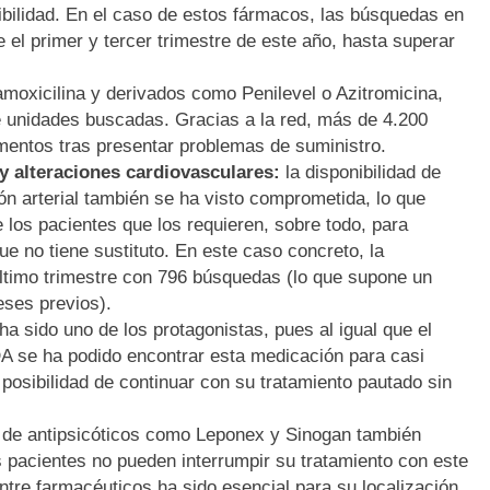
nibilidad. En el caso de estos fármacos, las búsquedas en
 el primer y tercer trimestre de este año, hasta superar
moxicilina y derivados como Penilevel o Azitromicina,
e unidades buscadas. Gracias a la red, más de 4.200
entos tras presentar problemas de suministro.
y alteraciones cardiovasculares:
la disponibilidad de
ón arterial también se ha visto comprometida, lo que
 los pacientes que los requieren, sobre todo, para
e no tiene sustituto. En este caso concreto, la
último trimestre con 796 búsquedas (lo que supone un
ses previos).
ha sido uno de los protagonistas, pues al igual que el
DA se ha podido encontrar esta medicación para casi
 posibilidad de continuar con su tratamiento pautado sin
dad de antipsicóticos como Leponex y Sinogan también
s pacientes no pueden interrumpir su tratamiento con este
tre farmacéuticos ha sido esencial para su localización