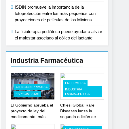
ISDIN promueve la importancia de la
fotoprotección entre los más pequeños con
proyecciones de películas de los Minions
La fisioterapia pediátrica puede ayudar a aliviar
el malestar asociado al cólico del lactante
Industria Farmacéutica
ENFERMERÍA
ATENCIÓN PRIMARIA
INDUSTRIA
ESPECIALISTAS
FARMACÉUTICA
El Gobierno aprueba el
Chiesi Global Rare
proyecto de ley del
Diseases lanza la
medicamento: más
segunda edición de
sostenibilidad,
‘Find For Rare’ para
autonomía estratégica
impulsar la