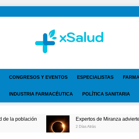
XSalud
Noticias Del Sector Salud. Congresos Y Eventos, Polí
Especialist
CONGRESOS Y EVENTOS
ESPECIALISTAS
FARMA
INDUSTRIA FARMACÉUTICA
POLÍTICA SANITARIA
Expertos de Miranza advierten de que mirar el
2 Días Atrás