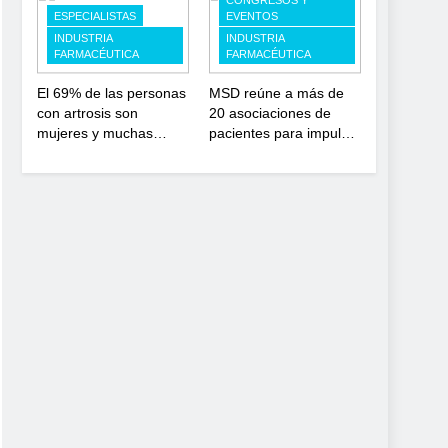
CONGRESOS Y
y modernización para el
investigación en
ESPECIALISTAS
EVENTOS
SNS
enfermedades de
INDUSTRIA
INDUSTRIA
FARMACÉUTICA
FARMACÉUTICA
depósito lisosomal
El 69% de las personas
MSD reúne a más de
con artrosis son
20 asociaciones de
mujeres y muchas
pacientes para impulsar
conviven con dolor y
el diálogo sobre el
rigidez a partir de los
presente y el futuro del
50, en plena etapa
movimiento asociativo
laboral