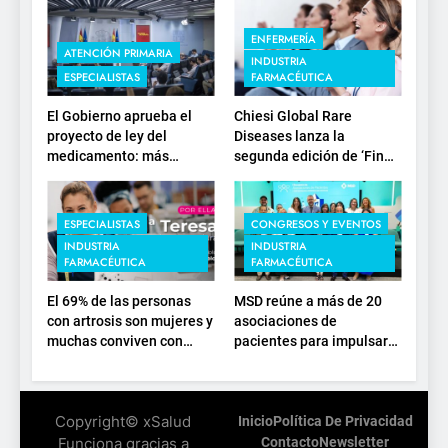
ENFERMERÍA
ATENCIÓN PRIMARIA
INDUSTRIA
ESPECIALISTAS
FARMACÉUTICA
El Gobierno aprueba el
Chiesi Global Rare
proyecto de ley del
Diseases lanza la
medicamento: más
segunda edición de ‘Find
sostenibilidad, autonomía
For Rare’ para impulsar la
estratégica y
investigación en
modernización para el
enfermedades de
ESPECIALISTAS
CONGRESOS Y EVENTOS
SNS
depósito lisosomal
INDUSTRIA
INDUSTRIA
FARMACÉUTICA
FARMACÉUTICA
El 69% de las personas
MSD reúne a más de 20
con artrosis son mujeres y
asociaciones de
muchas conviven con
pacientes para impulsar
dolor y rigidez a partir de
el diálogo sobre el
los 50, en plena etapa
presente y el futuro del
laboral
movimiento asociativo
Copyright© xSalud
Inicio
Política De Privacidad
Funciona gracias a
Contacto
Newsletter