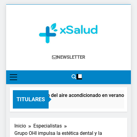
Saltar
al
contenido
XSalud
Noticias Del Sector Salud. Congresos Y
NEWSLETTER
Eventos, Política Sanitaria, Industria
Farmacéutica, Atención Primaria,
Especialistas, Farmacia, Etc…
El impacto del aire acondicionado en verano: claves 
TITULARES
2 Días Atrás
Inicio
Especialistas
Grupo OHI impulsa la estética dental y la