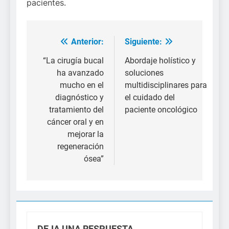
pacientes.
Anterior:
Siguiente:
Navegación
de
“La cirugía bucal
Abordaje holístico y
ha avanzado
soluciones
entradas
mucho en el
multidisciplinares para
diagnóstico y
el cuidado del
tratamiento del
paciente oncológico
cáncer oral y en
mejorar la
regeneración
ósea”