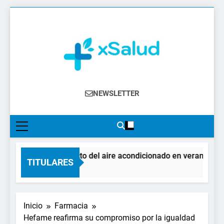
Saltar
al
contenido
XSalud
Noticias Del Sector Salud. Congresos Y
NEWSLETTER
Eventos, Política Sanitaria, Industria
Farmacéutica, Atención Primaria,
Especialistas, Farmacia, Etc…
El impacto del aire acondicionado en verano: clave
TITULARES
1 Día Atrás
Inicio
Farmacia
Hefame reafirma su compromiso por la igualdad