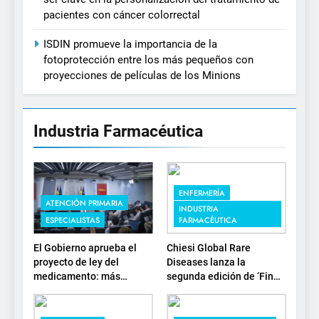
pacientes con cáncer colorrectal
ISDIN promueve la importancia de la
fotoprotección entre los más pequeños con
proyecciones de películas de los Minions
Industria Farmacéutica
ENFERMERÍA
ATENCIÓN PRIMARIA
INDUSTRIA
ESPECIALISTAS
FARMACÉUTICA
El Gobierno aprueba el
Chiesi Global Rare
proyecto de ley del
Diseases lanza la
medicamento: más
segunda edición de ‘Find
sostenibilidad, autonomía
For Rare’ para impulsar la
estratégica y
investigación en
modernización para el
enfermedades de