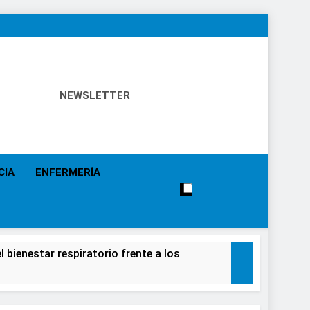
NEWSLETTER
 Política Sanitaria, Industria Farmacéutica, Atención
alistas, Farmacia, Etc…
CIA
ENFERMERÍA
 bienestar respiratorio frente a los
alecimiento de la salud de la población