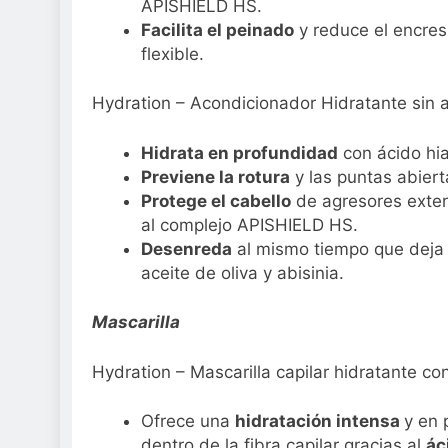
APISHIELD HS.
Facilita el peinado
y reduce el encre
flexible.
Hydration – Acondicionador Hidratante sin a
Hidrata en profundidad
con ácido hial
Previene la rotura
y las puntas abiert
Protege el cabello
de agresores exter
al complejo APISHIELD HS.
Desenreda
al mismo tiempo que deja 
aceite de oliva y abisinia.
Mascarilla
Hydration – Mascarilla capilar hidratante con
Ofrece una
hidratación intensa
y en 
dentro de la fibra capilar gracias al
ác