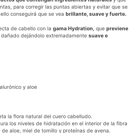
l primer análisis nacional sobre la situación de las TCAE en 
tas, para corregir las puntas abiertas y evitar que se
ello conseguirá que se vea
brillante, suave y fuerte.
ecta de cabello con la
gama Hydration,
que
previene
lo dañado dejándolo extremadamente
suave e
alurónico y aloe
ta la flora natural del cuero cabelludo.
ra los niveles de hidratación en el interior de la fibra
o de aloe, miel de tomillo y proteínas de avena.