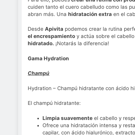
Sanidad publica e
cuiden tanto el cuero cabelludo como las pun
2 Semanas Atrás
abran más. Una
hidratación extra
en el cab
Desde
Apivita
podemos crear la rutina perf
el encrespamiento
y actúa sobre el cabel
hidratado.
¡Notarás la diferencia!
Gama Hydration
Champú
Hydration – Champú hidratante con ácido hi
El champú hidratante:
Limpia suavemente
el cabello y respe
Ofrece una hidratación intensa y restau
capilar, con ácido hialurónico, extract