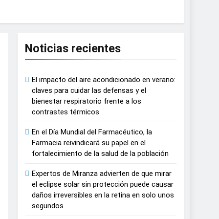
causar daños irreversibles en la retina en
Noticias recientes
n del tratamiento de pacientes con cáncer
El impacto del aire acondicionado en verano:
n proyecciones de películas de los
claves para cuidar las defensas y el
bienestar respiratorio frente a los
contrastes térmicos
 del lactante
En el Día Mundial del Farmacéutico, la
razas, playas y otros espacios al aire
Farmacia reivindicará su papel en el
fortalecimiento de la salud de la población
 autonomía estratégica y modernización
Expertos de Miranza advierten de que mirar
el eclipse solar sin protección puede causar
daños irreversibles en la retina en solo unos
estar muscular del deportista
segundos