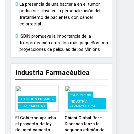
La presencia de una bacteria en el tumor
España
podría ser clave en la personalización del
tratamiento de pacientes con cáncer
colorrectal
ISDIN promueve la importancia de la
fotoprotección entre los más pequeños con
proyecciones de películas de los Minions
Industria Farmacéutica
ENFERMERÍA
ATENCIÓN PRIMARIA
INDUSTRIA
ESPECIALISTAS
FARMACÉUTICA
El Gobierno aprueba
Chiesi Global Rare
el proyecto de ley
Diseases lanza la
del medicamento:
segunda edición de