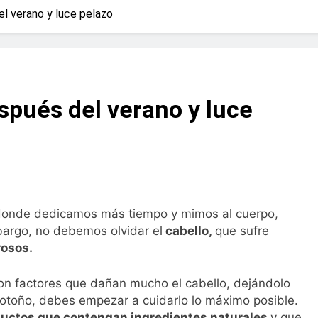
l verano y luce pelazo
 advierten de que mirar el eclipse solar sin protección puede 
os
a bacteria en el tumor podría ser clave en la personalizació
spués del verano y luce
 importancia de la fotoprotección entre los más pequeños co
diátrica puede ayudar a aliviar el malestar asociado al cólico
cto de ley del tabaco que amplía los espacios sin humo a ter
 donde dedicamos más tiempo y mimos al cuerpo,
bargo, no debemos olvidar el
cabello,
que sufre
eba el proyecto de ley del medicamento: más sostenibilidad,
rosos.
n factores que dañan mucho el cabello, dejándolo
ing llega al verano: por qué el magnesio es clave para el bien
l otoño, debes empezar a cuidarlo lo máximo posible.
ductos que contengan ingredientes naturales
y que