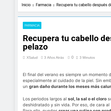
22 Horas Atrás
Inicio
Farmacia
Recupera tu cabello después de
Expertos de Miranza
solo unos segund
2 Días Atrás
La presencia de un
FARMACIA
colorrectal
Recupera tu cabello de
3 Días Atrás
ISDIN promueve la
pelazo
Minions
1 Semana Atrás
0
La fisioterapia pe
XSalud
3 Años Atrás
3 Minutos
1 Semana Atrás
Aprobado el proye
El final del verano es siempre un momento
libre
especialmente al cuidado de la piel. Sin em
2 Semanas Atrás
El Gobierno apru
un
gran daño durante los meses más calu
para el SNS
2 Semanas Atrás
Los periodos largos al
sol, la sal o el cloro
so
La fiebre del runn
deshidratado y sin vida. Por eso, de cara a
2 Semanas Atrás
Para ello, puedes
crear una rutina con pro