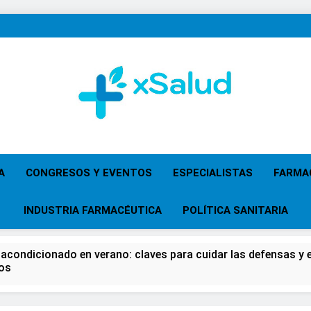
XSalud
Noticias Del Sector Salud. Congresos Y Eventos,
Primaria, Especi
A
CONGRESOS Y EVENTOS
ESPECIALISTAS
FARMA
INDUSTRIA FARMACÉUTICA
POLÍTICA SANITARIA
 acondicionado en verano: claves para cuidar las defensas y el
os
 del Farmacéutico, la Farmacia reivindicará su papel en el fort