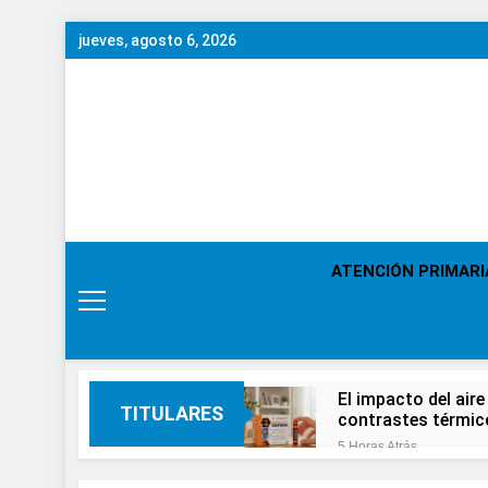
Saltar
jueves, agosto 6, 2026
al
contenido
ATENCIÓN PRIMARI
El impacto del aire
TITULARES
contrastes térmic
5 Horas Atrás
En el Día Mundial