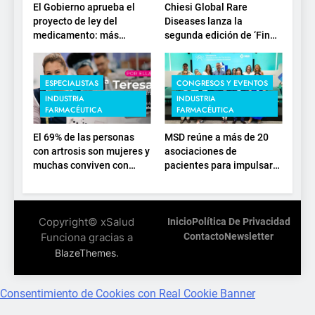
El Gobierno aprueba el
Chiesi Global Rare
proyecto de ley del
Diseases lanza la
medicamento: más
segunda edición de ‘Find
sostenibilidad, autonomía
For Rare’ para impulsar la
estratégica y
investigación en
modernización para el
enfermedades de
ESPECIALISTAS
CONGRESOS Y EVENTOS
SNS
depósito lisosomal
INDUSTRIA
INDUSTRIA
FARMACÉUTICA
FARMACÉUTICA
El 69% de las personas
MSD reúne a más de 20
con artrosis son mujeres y
asociaciones de
muchas conviven con
pacientes para impulsar
dolor y rigidez a partir de
el diálogo sobre el
los 50, en plena etapa
presente y el futuro del
laboral
movimiento asociativo
Copyright© xSalud
Inicio
Política De Privacidad
Funciona gracias a
Contacto
Newsletter
.
BlazeThemes
Consentimiento de Cookies con Real Cookie Banner