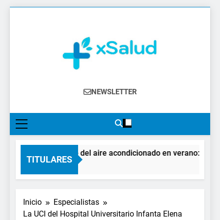
Saltar
al
contenido
XSalud
Noticias Del Sector Salud. Congresos Y
NEWSLETTER
Eventos, Política Sanitaria, Industria
Farmacéutica, Atención Primaria,
Especialistas, Farmacia, Etc…
El impacto del aire acondicionado en verano: claves p
TITULARES
4 Días Atrás
Inicio
Especialistas
La UCI del Hospital Universitario Infanta Elena