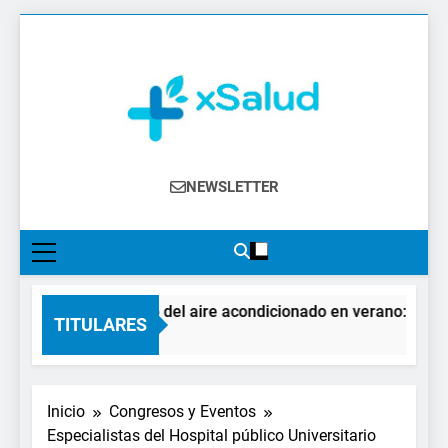
Saltar
al
contenido
XSalud
Noticias Del Sector Salud. Congresos Y
NEWSLETTER
Eventos, Política Sanitaria, Industria
Farmacéutica, Atención Primaria,
Especialistas, Farmacia, Etc…
El impacto del aire acondicionado en verano: claves p
TITULARES
4 Días Atrás
Inicio
Congresos y Eventos
Especialistas del Hospital público Universitario