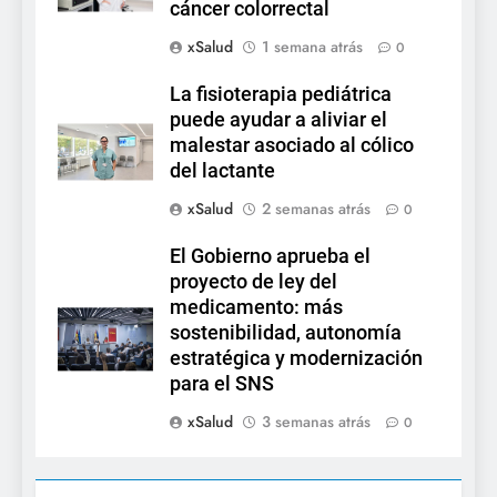
cáncer colorrectal
xSalud
1 semana atrás
0
La fisioterapia pediátrica
puede ayudar a aliviar el
malestar asociado al cólico
del lactante
xSalud
2 semanas atrás
0
El Gobierno aprueba el
proyecto de ley del
medicamento: más
sostenibilidad, autonomía
estratégica y modernización
para el SNS
xSalud
3 semanas atrás
0