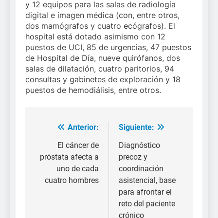
y 12 equipos para las salas de radiología
digital e imagen médica (con, entre otros,
dos mamógrafos y cuatro ecógrafos). El
hospital está dotado asimismo con 12
puestos de UCI, 85 de urgencias, 47 puestos
de Hospital de Día, nueve quirófanos, dos
salas de dilatación, cuatro paritorios, 94
consultas y gabinetes de exploración y 18
puestos de hemodiálisis, entre otros.
Anterior:
Siguiente:
Navegación
de
El cáncer de
Diagnóstico
próstata afecta a
precoz y
entradas
uno de cada
coordinación
cuatro hombres
asistencial, base
para afrontar el
reto del paciente
crónico