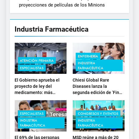
proyecciones de películas de los Minions
Industria Farmacéutica
ENFERMERÍA
ATENCIÓN PRIMARIA
INDUSTRIA
ESPECIALISTAS
FARMACÉUTICA
El Gobierno aprueba el
Chiesi Global Rare
proyecto de ley del
Diseases lanza la
medicamento: más
segunda edición de ‘Find
sostenibilidad, autonomía
For Rare’ para impulsar la
estratégica y
investigación en
modernización para el
enfermedades de
ESPECIALISTAS
CONGRESOS Y EVENTOS
SNS
depósito lisosomal
INDUSTRIA
INDUSTRIA
FARMACÉUTICA
FARMACÉUTICA
El 69% de las personas
MSD reúne a más de 20