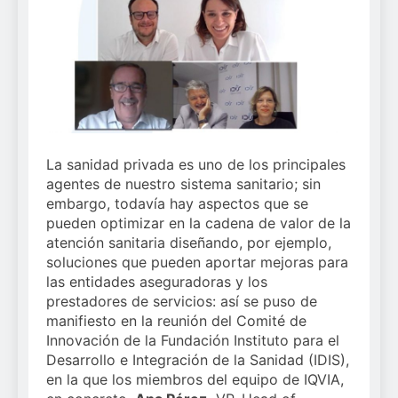
llega al verano: por qué
y modernización para el
el magnesio es clave
3 Semanas Atrás
SNS
para el bienestar
Sanidad publica el
muscular del deportista
primer análisis
nacional sobre la
3 Semanas Atrás
situación de las TCAE
en España
La sanidad privada es uno de los principales
agentes de nuestro sistema sanitario; sin
embargo, todavía hay aspectos que se
pueden optimizar en la cadena de valor de la
atención sanitaria diseñando, por ejemplo,
soluciones que pueden aportar mejoras para
las entidades aseguradoras y los
prestadores de servicios: así se puso de
manifiesto en la reunión del Comité de
Innovación de la Fundación Instituto para el
Desarrollo e Integración de la Sanidad (IDIS),
en la que los miembros del equipo de IQVIA,