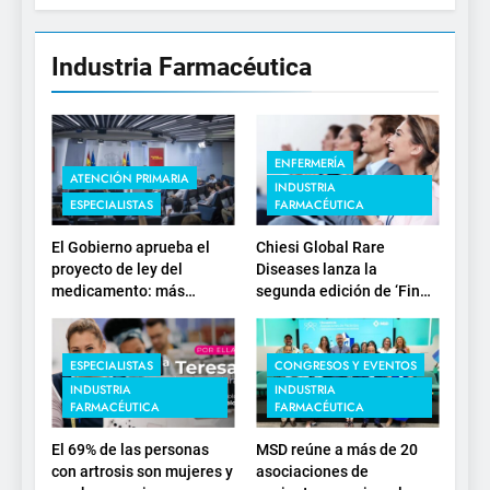
Industria Farmacéutica
ENFERMERÍA
ATENCIÓN PRIMARIA
INDUSTRIA
ESPECIALISTAS
FARMACÉUTICA
El Gobierno aprueba el
Chiesi Global Rare
proyecto de ley del
Diseases lanza la
medicamento: más
segunda edición de ‘Find
sostenibilidad, autonomía
For Rare’ para impulsar la
estratégica y
investigación en
modernización para el
enfermedades de
ESPECIALISTAS
CONGRESOS Y EVENTOS
SNS
depósito lisosomal
INDUSTRIA
INDUSTRIA
FARMACÉUTICA
FARMACÉUTICA
El 69% de las personas
MSD reúne a más de 20
con artrosis son mujeres y
asociaciones de