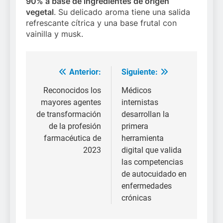
90% a base de ingredientes de origen
vegetal
. Su delicado aroma tiene una salida
refrescante cítrica y una base frutal con
vainilla y musk.
Anterior:
Siguiente:
Navegación
de
Reconocidos los
Médicos
mayores agentes
internistas
entradas
de transformación
desarrollan la
de la profesión
primera
farmacéutica de
herramienta
2023
digital que valida
las competencias
de autocuidado en
enfermedades
crónicas