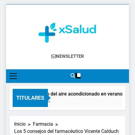
Saltar
al
contenido
XSalud
Noticias Del Sector Salud. Congresos Y
NEWSLETTER
Eventos, Política Sanitaria, Industria
Farmacéutica, Atención Primaria,
Especialistas, Farmacia, Etc…
El impacto del aire acondicionado en verano: claves 
TITULARES
13 Horas Atrás
Inicio
Farmacia
Los 5 consejos del farmacéutico Vicente Calduch