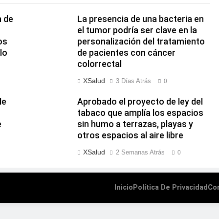
n de
La presencia de una bacteria en
el tumor podría ser clave en la
os
personalización del tratamiento
lo
de pacientes con cáncer
colorrectal
XSalud
3 Días Atrás
0
de
Aprobado el proyecto de ley del
tabaco que amplía los espacios
e
sin humo a terrazas, playas y
otros espacios al aire libre
XSalud
2 Semanas Atrás
0
Inicio
Política De Privacidad
Co