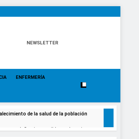
NEWSLETTER
 Política Sanitaria, Industria Farmacéutica, Atención
alistas, Farmacia, Etc…
CIA
ENFERMERÍA
alecimiento de la salud de la población
causar daños irreversibles en la retina en