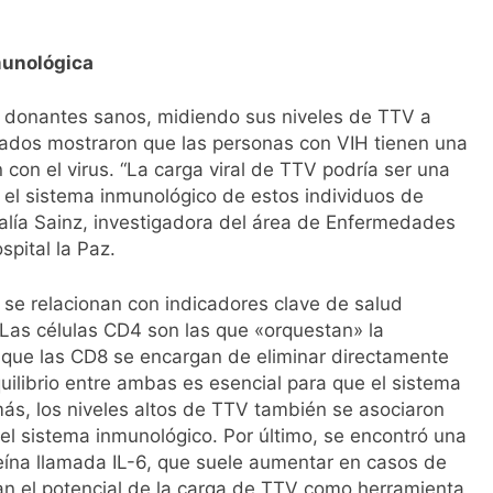
 vista durante el eclipse solar? Los oftalmólogos recuerdan 
versibles
munológica
23 donantes sanos, midiendo sus niveles de TTV a
ltados mostraron que las personas con VIH tienen una
con el virus. “La carga viral de TTV podría ser una
 el sistema inmunológico de estos individuos de
Talía Sainz, investigadora del área de Enfermedades
pital la Paz.
se relacionan con indicadores clave de salud
Las células CD4 son las que «orquestan» la
s que las CD8 se encargan de eliminar directamente
uilibrio entre ambas es esencial para que el sistema
s, los niveles altos de TTV también se asociaron
el sistema inmunológico. Por último, se encontró una
teína llamada IL-6, que suele aumentar en casos de
an el potencial de la carga de TTV como herramienta