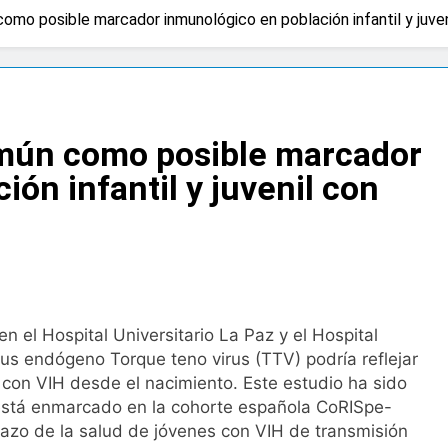
como posible marcador inmunológico en población infantil y juve
a bacteria en el tumor podría ser clave en la personalizació
 importancia de la fotoprotección entre los más pequeños co
común como posible marcador
diátrica puede ayudar a aliviar el malestar asociado al cólico
ón infantil y juvenil con
cto de ley del tabaco que amplía los espacios sin humo a ter
eba el proyecto de ley del medicamento: más sostenibilidad,
n el Hospital Universitario La Paz y el Hospital
ing llega al verano: por qué el magnesio es clave para el bien
rus endógeno Torque teno virus (TTV) podría reflejar
 con VIH desde el nacimiento. Este estudio ha sido
l primer análisis nacional sobre la situación de las TCAE en 
está enmarcado en la cohorte española CoRISpe-
lazo de la salud de jóvenes con VIH de transmisión