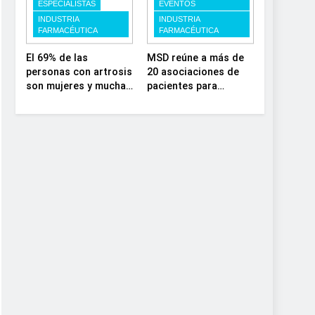
estratégica y
investigación en
ESPECIALISTAS
EVENTOS
modernización para el
enfermedades de
INDUSTRIA
INDUSTRIA
FARMACÉUTICA
FARMACÉUTICA
SNS
depósito lisosomal
El 69% de las
MSD reúne a más de
personas con artrosis
20 asociaciones de
son mujeres y muchas
pacientes para
conviven con dolor y
impulsar el diálogo
rigidez a partir de los
sobre el presente y el
50, en plena etapa
futuro del movimiento
laboral
asociativo