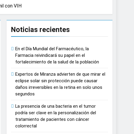
nil con VIH
n del tratamiento de pacientes con cáncer
Noticias recientes
n proyecciones de películas de los
En el Día Mundial del Farmacéutico, la
 del lactante
Farmacia reivindicará su papel en el
fortalecimiento de la salud de la población
razas, playas y otros espacios al aire
Expertos de Miranza advierten de que mirar el
eclipse solar sin protección puede causar
 autonomía estratégica y modernización
daños irreversibles en la retina en solo unos
segundos
estar muscular del deportista
La presencia de una bacteria en el tumor
podría ser clave en la personalización del
España
tratamiento de pacientes con cáncer
colorrectal