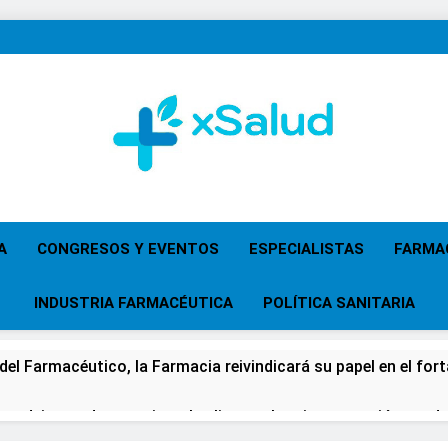
XSalud
Noticias Del Sector Salud. Congresos Y Eventos,
Primaria, Especi
A
CONGRESOS Y EVENTOS
ESPECIALISTAS
FARMA
INDUSTRIA FARMACÉUTICA
POLÍTICA SANITARIA
 del Farmacéutico, la Farmacia reivindicará su papel en el fort
 advierten de que mirar el eclipse solar sin protección puede 
os