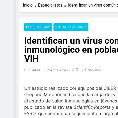
1 Día Atrás
Inicio
Especialistas
Identifican un virus común 
La presencia de un
colorrectal
3 Días Atrás
ISDIN promueve la
ESPECIALISTAS
POLÍTICA SANITARIA
Minions
Identifican un virus 
1 Semana Atrás
La fisioterapia pe
inmunológico en poblaci
1 Semana Atrás
VIH
Aprobado el proye
libre
2 Semanas Atrás
0
XSalud
2 Años Atrás
4 Minutos
El Gobierno apru
para el SNS
2 Semanas Atrás
Un estudio realizado por equipos del CIBER e
La fiebre del runn
Gregorio Marañón indica que la carga del vi
2 Semanas Atrás
el estado de salud inmunológica en jóvenes
Sanidad publica e
publicado en la revista
Scientific Reports
y 
2 Semanas Atrás
FARO, que permite un seguimiento a largo p