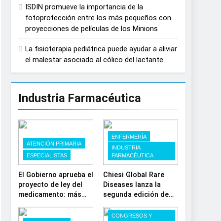
que mirar al Sol sin protección puede
ISDIN promueve la importancia de la
fotoprotección entre los más pequeños con
proyecciones de películas de los Minions
La fisioterapia pediátrica puede ayudar a aliviar
el malestar asociado al cólico del lactante
Industria Farmacéutica
ENFERMERÍA
ATENCIÓN PRIMARIA
INDUSTRIA
ESPECIALISTAS
FARMACÉUTICA
El Gobierno aprueba el
Chiesi Global Rare
proyecto de ley del
Diseases lanza la
medicamento: más
segunda edición de
sostenibilidad,
‘Find For Rare’ para
autonomía
impulsar la
CONGRESOS Y