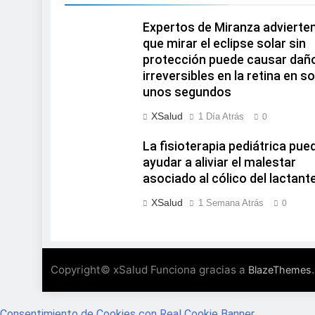
Expertos de Miranza advierte
que mirar el eclipse solar sin
protección puede causar dañ
irreversibles en la retina en so
unos segundos
XSalud
1 Día Atrás
0
La fisioterapia pediátrica pue
ayudar a aliviar el malestar
asociado al cólico del lactant
XSalud
1 Semana Atrás
0
Copyright© xSalud Funciona gracias a
.
BlazeThemes
Consentimiento de Cookies con Real Cookie Banner