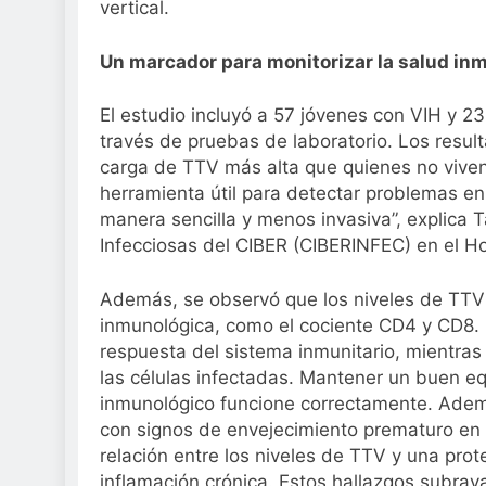
¿Cómo proteger la
vertical.
causar daños irre
2 Semanas Atrás
Un marcador para monitorizar la salud in
El estudio incluyó a 57 jóvenes con VIH y 
través de pruebas de laboratorio. Los resu
carga de TTV más alta que quienes no viven 
herramienta útil para detectar problemas en
manera sencilla y menos invasiva”, explica 
Infecciosas del CIBER (CIBERINFEC) en el Hos
Además, se observó que los niveles de TTV 
inmunológica, como el cociente CD4 y CD8. 
respuesta del sistema inmunitario, mientra
las células infectadas. Mantener un buen eq
inmunológico funcione correctamente. Ademá
con signos de envejecimiento prematuro en 
relación entre los niveles de TTV y una pro
inflamación crónica. Estos hallazgos subray