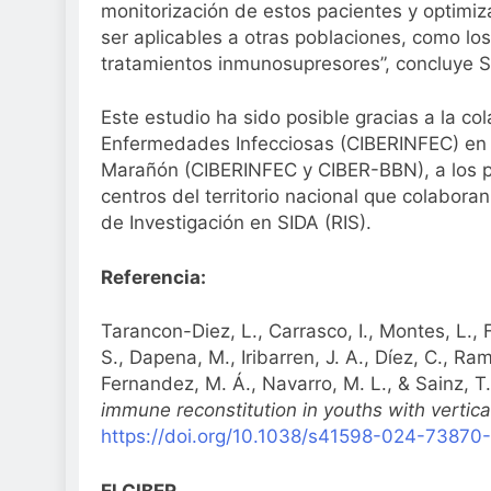
monitorización de estos pacientes y optimiz
ser aplicables a otras poblaciones, como lo
tratamientos inmunosupresores”, concluye S
Este estudio ha sido posible gracias a la co
Enfermedades Infecciosas (CIBERINFEC) en el
Marañón (CIBERINFEC y CIBER-BBN), a los pa
centros del territorio nacional que colabora
de Investigación en SIDA (RIS).
Referencia:
Tarancon-Diez, L., Carrasco, I., Montes, L.,
S., Dapena, M., Iribarren, J. A., Díez, C., R
Fernandez, M. Á., Navarro, M. L., & Sainz, T
immune reconstitution in youths with vertica
https://doi.org/10.1038/s41598-024-73870
El CIBER