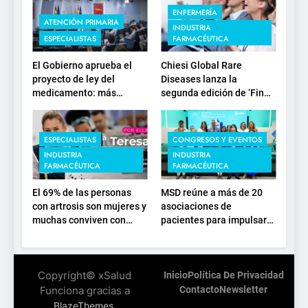
ENFERMERÍA
ATENCIÓN PRIMARIA
INDUSTRIA
ESPECIALISTAS
FARMACÉUTICA
El Gobierno aprueba el
Chiesi Global Rare
proyecto de ley del
Diseases lanza la
medicamento: más
segunda edición de ‘Find
sostenibilidad, autonomía
For Rare’ para impulsar la
estratégica y
investigación en
modernización para el
enfermedades de
ESPECIALISTAS
CONGRESOS Y EVENTOS
SNS
depósito lisosomal
INDUSTRIA
INDUSTRIA
FARMACÉUTICA
FARMACÉUTICA
El 69% de las personas
MSD reúne a más de 20
con artrosis son mujeres y
asociaciones de
muchas conviven con
pacientes para impulsar
dolor y rigidez a partir de
el diálogo sobre el
los 50, en plena etapa
presente y el futuro del
laboral
movimiento asociativo
Copyright© xSalud
Inicio
Política De Privacidad
Funciona gracias a
Contacto
Newsletter
.
BlazeThemes