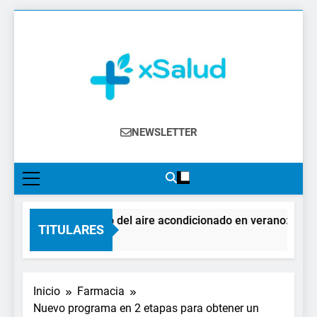
Saltar
al
contenido
XSalud
Noticias Del Sector Salud. Congresos Y
NEWSLETTER
Eventos, Política Sanitaria, Industria
Farmacéutica, Atención Primaria,
Especialistas, Farmacia, Etc…
El impacto del aire acondicionado en verano: claves 
TITULARES
5 Días Atrás
Inicio
Farmacia
Nuevo programa en 2 etapas para obtener un