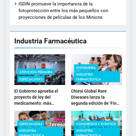
ISDIN promueve la importancia de la
fotoprotección entre los más pequeños con
proyecciones de películas de los Minions
Industria Farmacéutica
ENFERMERÍA
ATENCIÓN PRIMARIA
INDUSTRIA
ESPECIALISTAS
FARMACÉUTICA
El Gobierno aprueba el
Chiesi Global Rare
proyecto de ley del
Diseases lanza la
medicamento: más
segunda edición de ‘Find
sostenibilidad, autonomía
For Rare’ para impulsar la
estratégica y
investigación en
modernización para el
enfermedades de
ESPECIALISTAS
CONGRESOS Y EVENTOS
SNS
depósito lisosomal
INDUSTRIA
INDUSTRIA
FARMACÉUTICA
FARMACÉUTICA