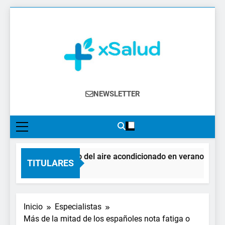
Saltar
al
contenido
XSalud
Noticias Del Sector Salud. Congresos Y
NEWSLETTER
Eventos, Política Sanitaria, Industria
Farmacéutica, Atención Primaria,
Especialistas, Farmacia, Etc…
El impacto del aire acondicionado en verano: claves 
TITULARES
2 Días Atrás
Inicio
Especialistas
Más de la mitad de los españoles nota fatiga o