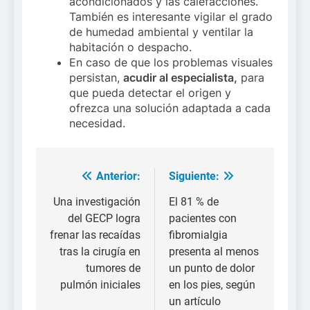
acondicionados y las calefacciones.
También es interesante vigilar el grado
de humedad ambiental y ventilar la
habitación o despacho.
En caso de que los problemas visuales
persistan,
acudir al especialista,
para
que pueda detectar el origen y
ofrezca una solución adaptada a cada
necesidad.
Anterior:
Siguiente:
Navegación
de
Una investigación
El 81 % de
del GECP logra
pacientes con
entradas
frenar las recaídas
fibromialgia
tras la cirugía en
presenta al menos
tumores de
un punto de dolor
pulmón iniciales
en los pies, según
un artículo