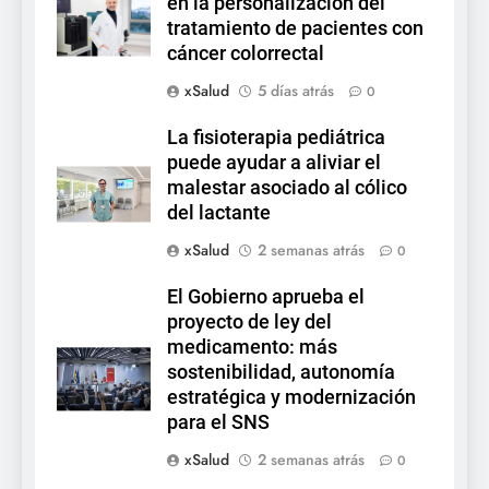
en la personalización del
tratamiento de pacientes con
cáncer colorrectal
xSalud
5 días atrás
0
La fisioterapia pediátrica
puede ayudar a aliviar el
malestar asociado al cólico
del lactante
xSalud
2 semanas atrás
0
El Gobierno aprueba el
proyecto de ley del
medicamento: más
sostenibilidad, autonomía
estratégica y modernización
para el SNS
xSalud
2 semanas atrás
0