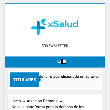
Saltar
al
contenido
XSalud
Noticias Del Sector Salud. Congresos Y
NEWSLETTER
Eventos, Política Sanitaria, Industria
Farmacéutica, Atención Primaria,
Especialistas, Farmacia, Etc…
El impacto del aire acondicionado en verano: claves pa
TITULARES
3 Días Atrás
Inicio
Atención Primaria
Nace la plataforma para la defensa de los