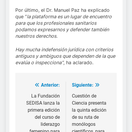
Por último, el Dr. Manuel Paz ha explicado
que “
la plataforma es un lugar de encuentro
para que los profesionales sanitarios
podamos expresarnos y defender también
nuestros derechos.
Hay mucha indefensión jurídica con criterios
antiguos y ambiguos que dependen de la que
evalúa o inspecciona”
, ha aclarado.
Anterior:
Siguiente:
Navegación
de
La Fundación
Cuestión de
SEDISA lanza la
Ciencia presenta
entradas
primera edición
la quinta edición
del curso de
de su ruta de
liderazgo
monólogos
femenino para
científicos, para