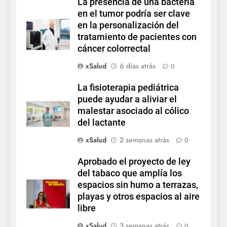
La presencia de una bacteria
en el tumor podría ser clave
en la personalización del
tratamiento de pacientes con
cáncer colorrectal
xSalud
6 días atrás
0
La fisioterapia pediátrica
puede ayudar a aliviar el
malestar asociado al cólico
del lactante
xSalud
2 semanas atrás
0
Aprobado el proyecto de ley
del tabaco que amplía los
espacios sin humo a terrazas,
playas y otros espacios al aire
libre
xSalud
3 semanas atrás
0