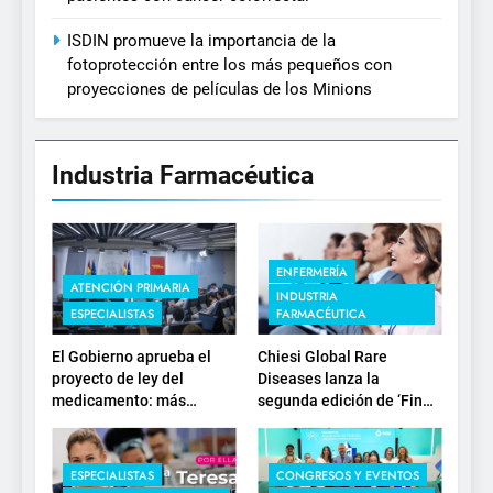
ISDIN promueve la importancia de la
fotoprotección entre los más pequeños con
proyecciones de películas de los Minions
Industria Farmacéutica
ENFERMERÍA
ATENCIÓN PRIMARIA
INDUSTRIA
ESPECIALISTAS
FARMACÉUTICA
El Gobierno aprueba el
Chiesi Global Rare
proyecto de ley del
Diseases lanza la
medicamento: más
segunda edición de ‘Find
sostenibilidad, autonomía
For Rare’ para impulsar la
estratégica y
investigación en
modernización para el
enfermedades de
ESPECIALISTAS
CONGRESOS Y EVENTOS
SNS
depósito lisosomal