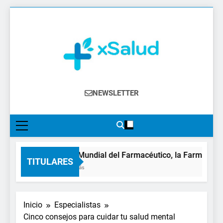
Saltar
al
contenido
XSalud
Noticias Del Sector Salud. Congresos Y
NEWSLETTER
Eventos, Política Sanitaria, Industria
Farmacéutica, Atención Primaria,
Especialistas, Farmacia, Etc…
En el Día Mundial del Farmacéutico, la Farmacia reiv
TITULARES
10 Horas Atrás
Inicio
Especialistas
Cinco consejos para cuidar tu salud mental