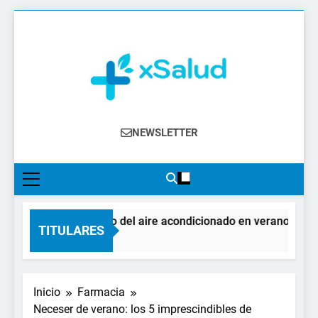
Saltar
al
contenido
XSalud
Noticias Del Sector Salud. Congresos Y
NEWSLETTER
Eventos, Política Sanitaria, Industria
Farmacéutica, Atención Primaria,
Especialistas, Farmacia, Etc…
El impacto del aire acondicionado en verano: claves 
TITULARES
4 Días Atrás
Inicio
Farmacia
Neceser de verano: los 5 imprescindibles de