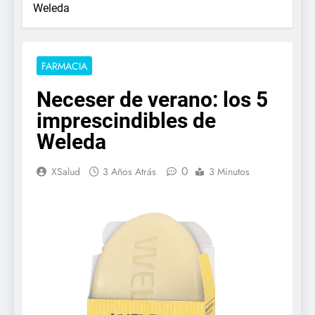
Weleda
FARMACIA
Neceser de verano: los 5
imprescindibles de
Weleda
0
XSalud
3 Años Atrás
3 Minutos