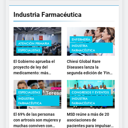
Industria Farmacéutica
ENFERMERÍA
ATENCIÓN PRIMARIA
INDUSTRIA
ESPECIALISTAS
FARMACÉUTICA
El Gobierno aprueba el
Chiesi Global Rare
proyecto de ley del
Diseases lanza la
medicamento: más
segunda edición de ‘Find
sostenibilidad, autonomía
For Rare’ para impulsar la
estratégica y
investigación en
modernización para el
enfermedades de
ESPECIALISTAS
CONGRESOS Y EVENTOS
SNS
depósito lisosomal
INDUSTRIA
INDUSTRIA
FARMACÉUTICA
FARMACÉUTICA
El 69% de las personas
MSD reúne a más de 20
con artrosis son mujeres y
asociaciones de
muchas conviven con
pacientes para impulsar