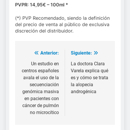
PVPR: 14,95€ – 100ml *
(*) PVP Recomendado, siendo la definición
del precio de venta al público de exclusiva
discreción del distribuidor.
Anterior:
Siguiente:
Navegación
de
Un estudio en
La doctora Clara
centros españoles
Varela explica qué
entradas
avala el uso de la
es y cómo se trata
secuenciación
la alopecia
genómica masiva
androgénica
en pacientes con
cáncer de pulmón
no microcítico