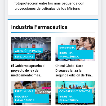
fotoprotección entre los más pequeños con
proyecciones de películas de los Minions
Industria Farmacéutica
ENFERMERÍA
ATENCIÓN PRIMARIA
INDUSTRIA
ESPECIALISTAS
FARMACÉUTICA
El Gobierno aprueba el
Chiesi Global Rare
proyecto de ley del
Diseases lanza la
medicamento: más
segunda edición de ‘Find
sostenibilidad, autonomía
For Rare’ para impulsar la
estratégica y
investigación en
modernización para el
enfermedades de
ESPECIALISTAS
CONGRESOS Y EVENTOS
SNS
depósito lisosomal
INDUSTRIA
INDUSTRIA
FARMACÉUTICA
FARMACÉUTICA