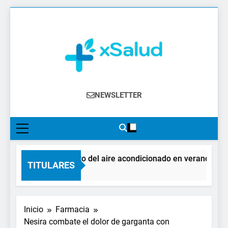
Saltar
al
contenido
XSalud
Noticias Del Sector Salud. Congresos Y
NEWSLETTER
Eventos, Política Sanitaria, Industria
Farmacéutica, Atención Primaria,
Especialistas, Farmacia, Etc…
El impacto del aire acondicionado en verano: claves
TITULARES
1 Día Atrás
Inicio
Farmacia
Nesira combate el dolor de garganta con