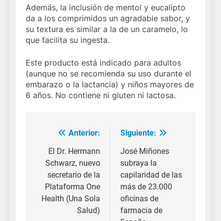
Además, la inclusión de mentol y eucalipto
da a los comprimidos un agradable sabor, y
su textura es similar a la de un caramelo, lo
que facilita su ingesta.
Este producto está indicado para adultos
(aunque no se recomienda su uso durante el
embarazo o la lactancia) y niños mayores de
6 años. No contiene ni gluten ni lactosa.
Anterior:
Siguiente:
Navegación
de
El Dr. Hermann
José Miñones
Schwarz, nuevo
subraya la
entradas
secretario de la
capilaridad de las
Plataforma One
más de 23.000
Health (Una Sola
oficinas de
Salud)
farmacia de