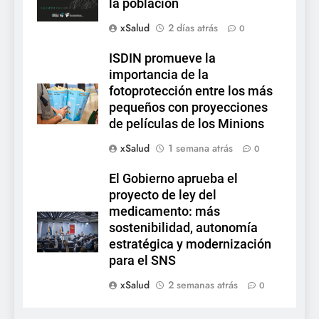
la población
xSalud
2 días atrás
0
ISDIN promueve la
importancia de la
fotoprotección entre los más
pequeños con proyecciones
de películas de los Minions
xSalud
1 semana atrás
0
El Gobierno aprueba el
proyecto de ley del
medicamento: más
sostenibilidad, autonomía
estratégica y modernización
para el SNS
xSalud
2 semanas atrás
0