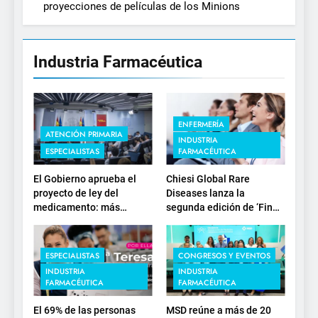
proyecciones de películas de los Minions
Industria Farmacéutica
ENFERMERÍA
ATENCIÓN PRIMARIA
INDUSTRIA
ESPECIALISTAS
FARMACÉUTICA
El Gobierno aprueba el
Chiesi Global Rare
proyecto de ley del
Diseases lanza la
medicamento: más
segunda edición de ‘Find
sostenibilidad, autonomía
For Rare’ para impulsar la
estratégica y
investigación en
modernización para el
enfermedades de
ESPECIALISTAS
CONGRESOS Y EVENTOS
SNS
depósito lisosomal
INDUSTRIA
INDUSTRIA
FARMACÉUTICA
FARMACÉUTICA
El 69% de las personas
MSD reúne a más de 20