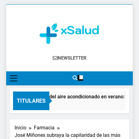
Saltar
al
contenido
XSalud
Noticias Del Sector Salud. Congresos Y
NEWSLETTER
Eventos, Política Sanitaria, Industria
Farmacéutica, Atención Primaria,
Especialistas, Farmacia, Etc…
El impacto del aire acondicionado en verano: claves pa
TITULARES
1 Hora Atrás
Inicio
Farmacia
José Miñones subraya la capilaridad de las más