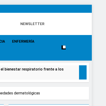
NEWSLETTER
 Eventos, Política Sanitaria, Industria Farmacéutica,
a, Especialistas, Farmacia, Etc…
CIA
ENFERMERÍA
el bienestar respiratorio frente a los
alecimiento de la salud de la población
rmedades dermatológicas
e causar daños irreversibles en la retina