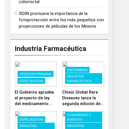
colorrectal
ISDIN promueve la importancia de la
fotoprotección entre los más pequeños con
proyecciones de películas de los Minions
Industria Farmacéutica
ENFERMERÍA
ATENCIÓN PRIMARIA
INDUSTRIA
ESPECIALISTAS
FARMACÉUTICA
El Gobierno aprueba
Chiesi Global Rare
el proyecto de ley
Diseases lanza la
del medicamento:
segunda edición de
más sostenibilidad,
‘Find For Rare’ para
autonomía
impulsar la
CONGRESOS Y
ESPECIALISTAS
EVENTOS
estratégica y
investigación en
INDUSTRIA
INDUSTRIA
modernización para
enfermedades de