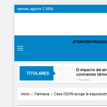
Saltar
viernes, agosto 7, 2026
al
contenido
ATENCIÓN PRIMARI
El impacto del ai
TITULARES
contrastes térm
1 Día Atrás
En el Día Mundial
2 Días Atrás
Inicio
Farmacia
Casa ISDIN acoge la exposición
Expertos de Miran
en solo unos se