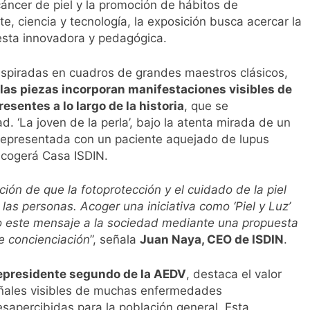
áncer de piel y la promoción de hábitos de
te, ciencia y tecnología, la exposición busca acercar la
esta innovadora y pedagógica.
inspiradas en cuadros de grandes maestros clásicos,
las piezas incorporan manifestaciones visibles de
sentes a lo largo de la historia
, que se
‘La joven de la perla’, bajo la atenta mirada de un
, representada con un paciente aquejado de lupus
acogerá Casa ISDIN.
ión de que la fotoprotección y el cuidado de la piel
las personas. Acoger una iniciativa como ‘Piel y Luz’
o este mensaje a la sociedad mediante una propuesta
e concienciación
”, señala
Juan Naya, CEO de ISDIN
.
epresidente segundo de la AEDV
, destaca el valor
señales visibles de muchas enfermedades
sapercibidas para la población general. Esta