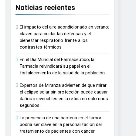
Noticias recientes
n del tratamiento de pacientes con cáncer
El impacto del aire acondicionado en verano:
on proyecciones de películas de los
claves para cuidar las defensas y el
bienestar respiratorio frente a los
contrastes térmicos
 del lactante
En el Día Mundial del Farmacéutico, la
razas, playas y otros espacios al aire
Farmacia reivindicará su papel en el
fortalecimiento de la salud de la población
 autonomía estratégica y modernización
Expertos de Miranza advierten de que mirar
el eclipse solar sin protección puede causar
daños irreversibles en la retina en solo unos
estar muscular del deportista
segundos
La presencia de una bacteria en el tumor
España
podría ser clave en la personalización del
tratamiento de pacientes con cáncer