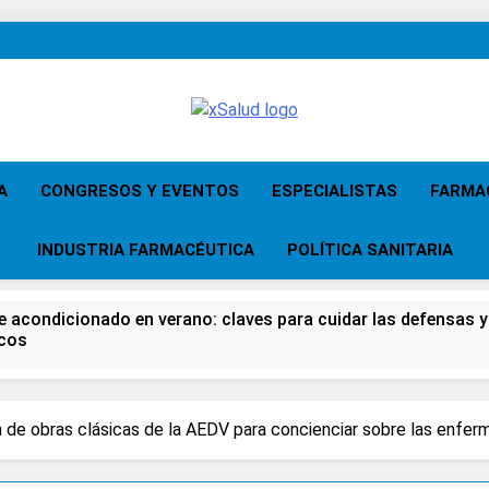
XSalud
Noticias Del Sector Salud. Congresos Y
Atención Primari
A
CONGRESOS Y EVENTOS
ESPECIALISTAS
FARMA
INDUSTRIA FARMACÉUTICA
POLÍTICA SANITARIA
re acondicionado en verano: claves para cuidar las defensas y 
icos
 del Farmacéutico, la Farmacia reivindicará su papel en el fort
 de obras clásicas de la AEDV para concienciar sobre las enfe
za advierten de que mirar el eclipse solar sin protección pued
gundos