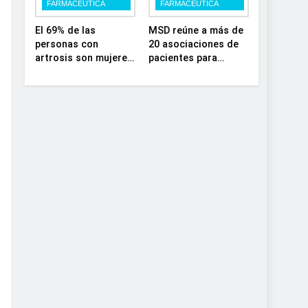
FARMACÉUTICA
FARMACÉUTICA
el SNS
depósito lisosomal
El 69% de las
MSD reúne a más de
personas con
20 asociaciones de
artrosis son mujeres
pacientes para
y muchas conviven
impulsar el diálogo
con dolor y rigidez a
sobre el presente y
partir de los 50, en
el futuro del
plena etapa laboral
movimiento
asociativo