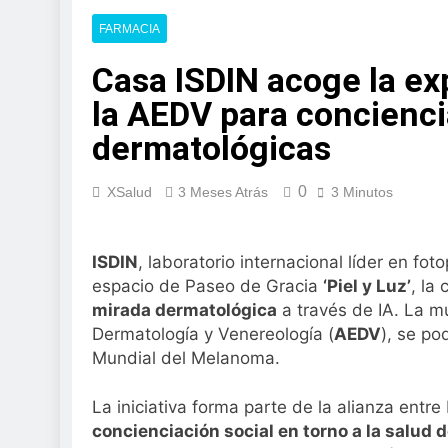
3 Días Atrás
La presencia de u
FARMACIA
colorrectal
Casa ISDIN acoge la ex
4 Días Atrás
ISDIN promueve la
la AEDV para concienc
Minions
dermatológicas
1 Semana Atrás
La fisioterapia pe
1 Semana Atrás
0
XSalud
3 Meses Atrás
3 Minutos
Aprobado el proye
libre
2 Semanas Atrás
ISDIN
, laboratorio internacional líder en f
El Gobierno apru
espacio de Paseo de Gracia
‘Piel y Luz’
, la
para el SNS
mirada dermatológica
a través de IA. La m
2 Semanas Atrás
Dermatología y Venereología (
AEDV
), se po
La fiebre del runn
Mundial del Melanoma.
2 Semanas Atrás
Sanidad publica e
La iniciativa forma parte de la alianza entr
3 Semanas Atrás
concienciación social en torno a la salud 