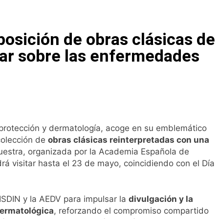
na bacteria en el tumor podría ser clave en la personalizació
posición de obras clásicas de
 importancia de la fotoprotección entre los más pequeños c
iar sobre las enfermedades
diátrica puede ayudar a aliviar el malestar asociado al cólico
cto de ley del tabaco que amplía los espacios sin humo a ter
otoprotección y dermatología, acoge en su emblemático
eba el proyecto de ley del medicamento: más sostenibilidad,
 colección de
obras clásicas reinterpretadas con una
uestra, organizada por la Academia Española de
drá visitar hasta el 23 de mayo, coincidiendo con el Día
ing llega al verano: por qué el magnesio es clave para el bien
l primer análisis nacional sobre la situación de las TCAE en 
e ISDIN y la AEDV para impulsar la
divulgación y la
dermatológica
, reforzando el compromiso compartido