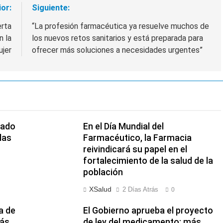
ior:
Siguiente:
erta
“La profesión farmacéutica ya resuelve muchos de
n la
los nuevos retos sanitarios y está preparada para
ujer
ofrecer más soluciones a necesidades urgentes”
nado
En el Día Mundial del
las
Farmacéutico, la Farmacia
reivindicará su papel en el
fortalecimiento de la salud de la
población
XSalud
2 Días Atrás
0
a de
El Gobierno aprueba el proyecto
más
de ley del medicamento: más