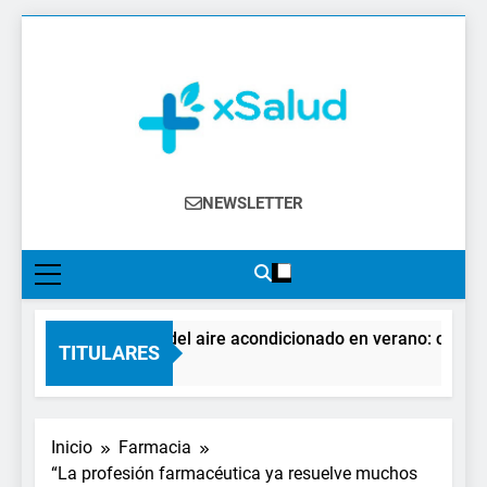
Saltar
al
contenido
XSalud
Noticias Del Sector Salud. Congresos Y
NEWSLETTER
Eventos, Política Sanitaria, Industria
Farmacéutica, Atención Primaria,
Especialistas, Farmacia, Etc…
El impacto del aire acondicionado en verano: claves par
TITULARES
2 Días Atrás
Inicio
Farmacia
“La profesión farmacéutica ya resuelve muchos