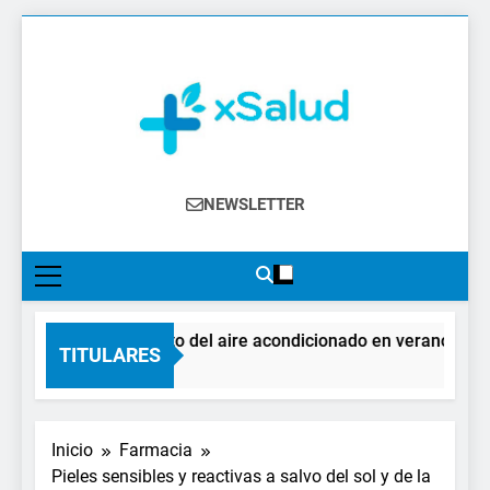
Saltar
al
contenido
XSalud
Noticias Del Sector Salud. Congresos Y
NEWSLETTER
Eventos, Política Sanitaria, Industria
Farmacéutica, Atención Primaria,
Especialistas, Farmacia, Etc…
El impacto del aire acondicionado en verano: claves
TITULARES
2 Días Atrás
Inicio
Farmacia
Pieles sensibles y reactivas a salvo del sol y de la