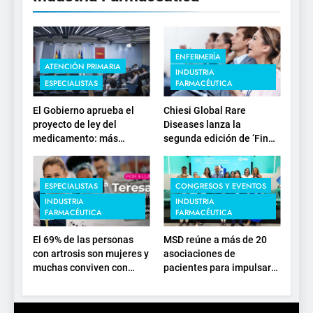
ENFERMERÍA
ATENCIÓN PRIMARIA
INDUSTRIA
ESPECIALISTAS
FARMACÉUTICA
El Gobierno aprueba el
Chiesi Global Rare
proyecto de ley del
Diseases lanza la
medicamento: más
segunda edición de ‘Find
sostenibilidad, autonomía
For Rare’ para impulsar la
estratégica y
investigación en
modernización para el
enfermedades de
ESPECIALISTAS
CONGRESOS Y EVENTOS
SNS
depósito lisosomal
INDUSTRIA
INDUSTRIA
FARMACÉUTICA
FARMACÉUTICA
El 69% de las personas
MSD reúne a más de 20
con artrosis son mujeres y
asociaciones de
muchas conviven con
pacientes para impulsar
dolor y rigidez a partir de
el diálogo sobre el
los 50, en plena etapa
presente y el futuro del
laboral
movimiento asociativo