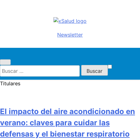
Saltar
al
contenido
xSalud
Noticias del sector salud.
Newsletter
Congresos y eventos, política
sanitaria, industria farmacéutica,
atención primaria, especialistas,
farmacia, etc…
Buscar:
Titulares
El impacto del aire acondicionado en
verano: claves para cuidar las
defensas y el bienestar respiratorio