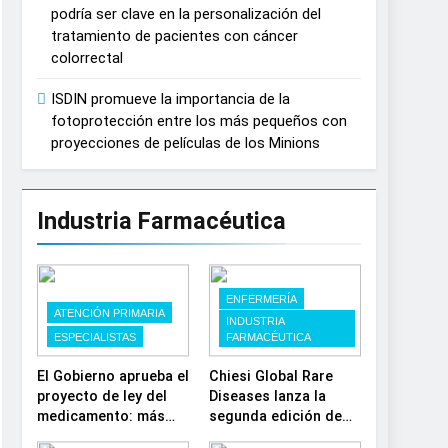
podría ser clave en la personalización del
España
tratamiento de pacientes con cáncer
colorrectal
ISDIN promueve la importancia de la
fotoprotección entre los más pequeños con
proyecciones de películas de los Minions
Industria Farmacéutica
ENFERMERÍA
ATENCIÓN PRIMARIA
INDUSTRIA
ESPECIALISTAS
FARMACÉUTICA
El Gobierno aprueba el
Chiesi Global Rare
proyecto de ley del
Diseases lanza la
medicamento: más
segunda edición de
sostenibilidad,
‘Find For Rare’ para