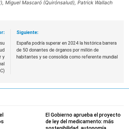
), Miguel Mascaró (Quirónsalud), Patrick Wallach
or:
Siguiente:
 su
España podría superar en 2024 la histórica barrera
lud
de 50 donantes de órganos por millón de
r y
habitantes y se consolida como referente mundial
nal
RC)
el
El Gobierno aprueba el proyecto
os
de ley del medicamento: más
sostenibilidad, autonomía