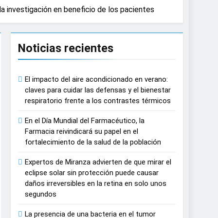
a investigación en beneficio de los pacientes
causar daños irreversibles en la retina en
Noticias recientes
n del tratamiento de pacientes con cáncer
El impacto del aire acondicionado en verano:
on proyecciones de películas de los
claves para cuidar las defensas y el bienestar
respiratorio frente a los contrastes térmicos
 del lactante
En el Día Mundial del Farmacéutico, la
Farmacia reivindicará su papel en el
razas, playas y otros espacios al aire
fortalecimiento de la salud de la población
Expertos de Miranza advierten de que mirar el
autonomía estratégica y modernización
eclipse solar sin protección puede causar
daños irreversibles en la retina en solo unos
segundos
estar muscular del deportista
La presencia de una bacteria en el tumor