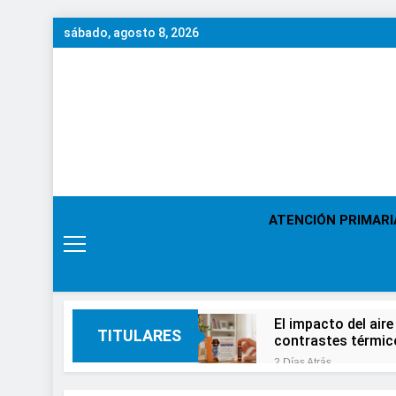
Saltar
sábado, agosto 8, 2026
al
contenido
ATENCIÓN PRIMARI
El impacto del aire
TITULARES
contrastes térmic
2 Días Atrás
En el Día Mundial