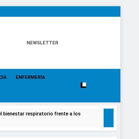
NEWSLETTER
 Política Sanitaria, Industria Farmacéutica, Atención
alistas, Farmacia, Etc…
CIA
ENFERMERÍA
 bienestar respiratorio frente a los
alecimiento de la salud de la población