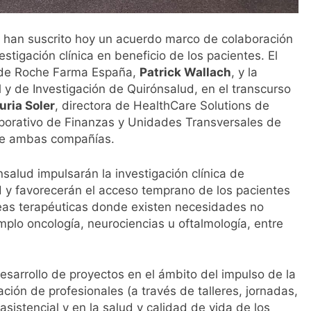
 han suscrito hoy un acuerdo marco de colaboración
estigación clínica en beneficio de los pacientes. El
l de Roche Farma España,
Patrick Wallach
, y la
al y de Investigación de Quirónsalud, en el transcurso
uria Soler
, directora de HealthCare Solutions de
orporativo de Finanzas y Unidades Transversales de
 de ambas compañías.
salud impulsarán la investigación clínica de
d y favorecerán el acceso temprano de los pacientes
áreas terapéuticas donde existen necesidades no
mplo oncología, neurociencias u oftalmología, entre
esarrollo de proyectos en el ámbito del impulso de la
ción de profesionales (a través de talleres, jornadas,
asistencial y en la salud y calidad de vida de los