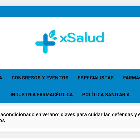
XSalud
Noticias Del Sector Salud. Congresos Y Eventos,
Primaria, Especi
A
CONGRESOS Y EVENTOS
ESPECIALISTAS
FARMA
INDUSTRIA FARMACÉUTICA
POLÍTICA SANITARIA
 acondicionado en verano: claves para cuidar las defensas y el
os
 del Farmacéutico, la Farmacia reivindicará su papel en el fort