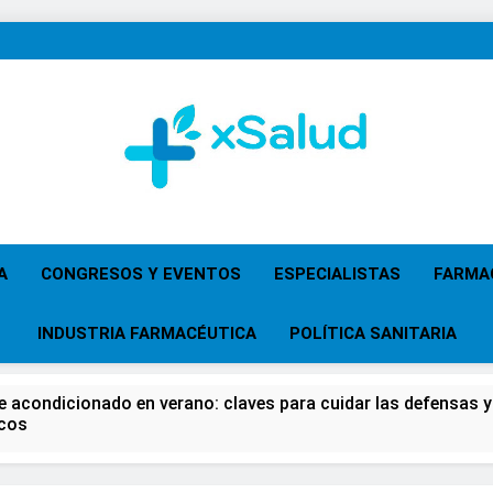
XSalud
Noticias Del Sector Salud. Congresos Y Eventos,
Primaria, Especi
A
CONGRESOS Y EVENTOS
ESPECIALISTAS
FARMA
INDUSTRIA FARMACÉUTICA
POLÍTICA SANITARIA
re acondicionado en verano: claves para cuidar las defensas y 
icos
 del Farmacéutico, la Farmacia reivindicará su papel en el fort