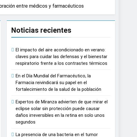
aboración entre médicos y farmacéuticos
e causar daños irreversibles en la retina
Noticias recientes
n del tratamiento de pacientes con cáncer
El impacto del aire acondicionado en verano:
n proyecciones de películas de los
claves para cuidar las defensas y el bienestar
respiratorio frente a los contrastes térmicos
 del lactante
En el Día Mundial del Farmacéutico, la
Farmacia reivindicará su papel en el
razas, playas y otros espacios al aire
fortalecimiento de la salud de la población
Expertos de Miranza advierten de que mirar el
autonomía estratégica y modernización
eclipse solar sin protección puede causar
daños irreversibles en la retina en solo unos
segundos
estar muscular del deportista
La presencia de una bacteria en el tumor