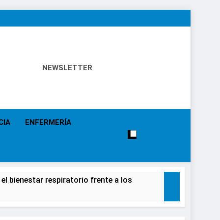
NEWSLETTER
 Política Sanitaria, Industria Farmacéutica, Atención
alistas, Farmacia, Etc…
CIA
ENFERMERÍA
el bienestar respiratorio frente a los
alecimiento de la salud de la población