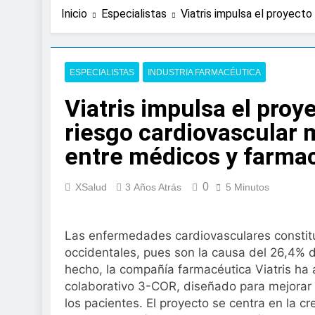
2 Días Atrás
Inicio
Especialistas
Viatris impulsa el proyect
Expertos de Miran
en solo unos se
3 Días Atrás
La presencia de u
ESPECIALISTAS
INDUSTRIA FARMACÉUTICA
colorrectal
Viatris impulsa el proy
4 Días Atrás
ISDIN promueve la
riesgo cardiovascular 
Minions
entre médicos y farma
1 Semana Atrás
La fisioterapia pe
1 Semana Atrás
0
XSalud
3 Años Atrás
5 Minutos
Aprobado el proye
libre
2 Semanas Atrás
Las enfermedades cardiovasculares constitu
El Gobierno aprue
occidentales, pues son la causa del 26,4% 
para el SNS
hecho, la compañía farmacéutica Viatris ha 
2 Semanas Atrás
colaborativo 3-COR, diseñado para mejorar la
La fiebre del runn
los pacientes. El proyecto se centra en la c
2 Semanas Atrás