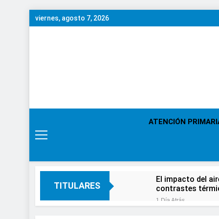
Saltar
viernes, agosto 7, 2026
al
contenido
ATENCIÓN PRIMARI
El impacto del ai
TITULARES
contrastes térm
1 Día Atrás
En el Día Mundial