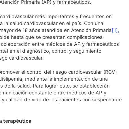
Atención Primaria (AP) y farmacéuticos.
l primer análisis nacional sobre la situación de las TCAE en 
o cardiovascular más importantes y frecuentes en
a la salud cardiovascular en el país. Con una
 mayor de 18 años atendida en Atención Primaria
[ii]
,
ida hasta que se presentan complicaciones
a colaboración entre médicos de AP y farmacéuticos
l en el diagnóstico, control y seguimiento
sgo cardiovascular.
promover el control del riesgo cardiovascular (RCV)
a dislipemia, mediante la implementación de una
s de la salud. Para lograr esto, se establecerán
 comunicación constante entre médicos de AP y
ud y calidad de vida de los pacientes con sospecha de
a terapéutica