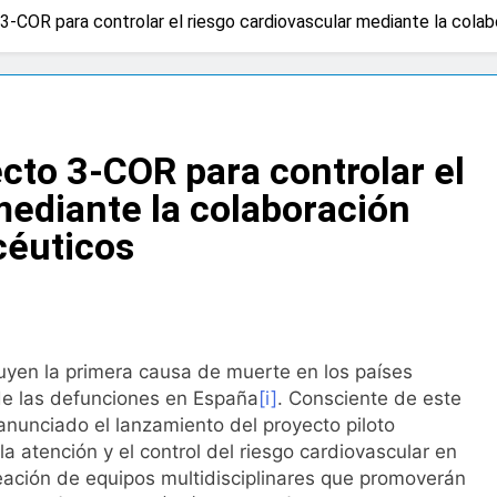
o 3-COR para controlar el riesgo cardiovascular mediante la col
za advierten de que mirar el eclipse solar sin protección pued
gundos
na bacteria en el tumor podría ser clave en la personalizació
ecto 3-COR para controlar el
 importancia de la fotoprotección entre los más pequeños co
mediante la colaboración
céuticos
diátrica puede ayudar a aliviar el malestar asociado al cólico
cto de ley del tabaco que amplía los espacios sin humo a ter
yen la primera causa de muerte en los países
ba el proyecto de ley del medicamento: más sostenibilidad, 
de las defunciones en España
[i]
. Consciente de este
anunciado el lanzamiento del proyecto piloto
 atención y el control del riesgo cardiovascular en
ing llega al verano: por qué el magnesio es clave para el bien
reación de equipos multidisciplinares que promoverán