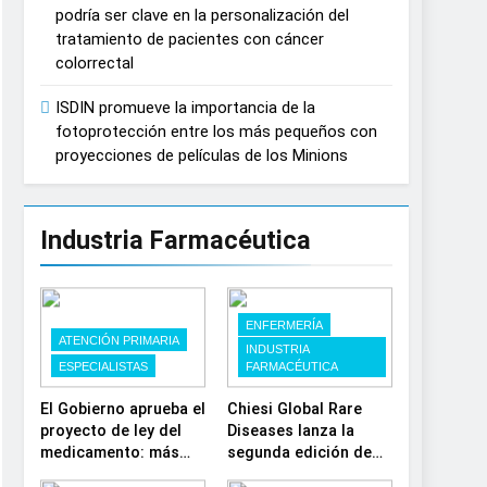
podría ser clave en la personalización del
España
tratamiento de pacientes con cáncer
colorrectal
ISDIN promueve la importancia de la
fotoprotección entre los más pequeños con
proyecciones de películas de los Minions
Industria Farmacéutica
ENFERMERÍA
ATENCIÓN PRIMARIA
INDUSTRIA
ESPECIALISTAS
FARMACÉUTICA
El Gobierno aprueba el
Chiesi Global Rare
proyecto de ley del
Diseases lanza la
medicamento: más
segunda edición de
sostenibilidad,
‘Find For Rare’ para