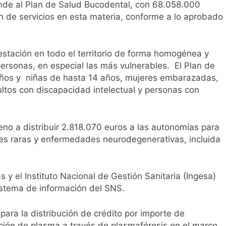
 vista durante el eclipse solar? Los oftalmólogos recuerdan 
nde al Plan de Salud Bucodental, con 68.058.000
versibles
n de servicios en esta materia, conforme a lo aprobado
estación en todo el territorio de forma homogénea y
ersonas, en especial las más vulnerables. El Plan de
niños y niñas de hasta 14 años, mujeres embarazadas,
ltos con discapacidad intelectual y personas con
eno a distribuir 2.818.070 euros a las autonomías para
des raras y enfermedades neurodegenerativas, incluida
 el Instituto Nacional de Gestión Sanitaria (Ingesa)
istema de información del SNS.
para la distribución de crédito por importe de
ción de plasma a través de plasmaféresis en el marco