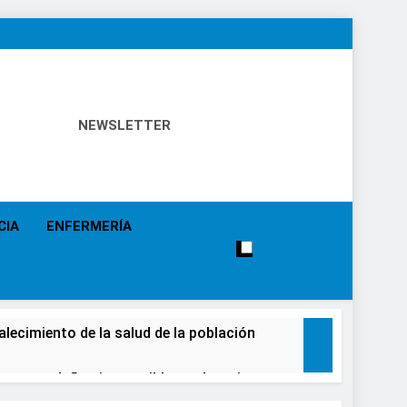
NEWSLETTER
 Política Sanitaria, Industria Farmacéutica, Atención
alistas, Farmacia, Etc…
CIA
ENFERMERÍA
alecimiento de la salud de la población
causar daños irreversibles en la retina en