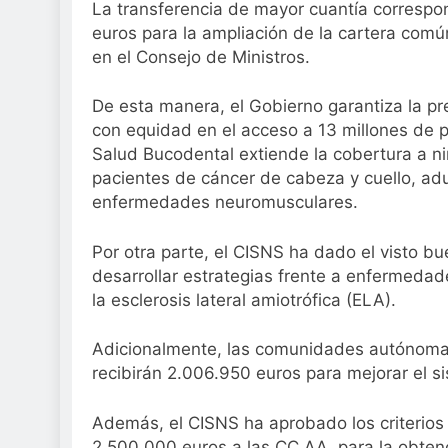
¿Cómo proteger la
La transferencia de mayor cuantía correspo
causar daños irre
euros para la ampliación de la cartera comú
2 Semanas Atrás
en el Consejo de Ministros.
De esta manera, el Gobierno garantiza la pr
con equidad en el acceso a 13 millones de p
Salud Bucodental extiende la cobertura a 
pacientes de cáncer de cabeza y cuello, adu
enfermedades neuromusculares.
Por otra parte, el CISNS ha dado el visto bu
desarrollar estrategias frente a enfermeda
la esclerosis lateral amiotrófica (ELA).
Adicionalmente, las comunidades autónomas y
recibirán 2.006.950 euros para mejorar el s
Además, el CISNS ha aprobado los criterios 
2.500.000 euros a las CC.AA. para la obten