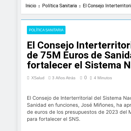
2 Días Atrás
Inicio
Política Sanitaria
El Consejo Interterrito
La presencia de un
colorrectal
3 Días Atrás
ISDIN promueve la
POLÍTICA SANITARIA
Minions
El Consejo Interterrito
1 Semana Atrás
La fisioterapia pe
de 75M Euros de Sanida
1 Semana Atrás
fortalecer el Sistema 
Aprobado el proye
libre
2 Semanas Atrás
0
XSalud
3 Años Atrás
4 Minutos
El Gobierno apru
para el SNS
2 Semanas Atrás
El Consejo de Interterritorial del Sistema Na
La fiebre del runn
Sanidad en funciones, José Miñones, ha apr
2 Semanas Atrás
de euros de los presupuestos de 2023 del 
Sanidad publica e
para fortalecer el SNS.
2 Semanas Atrás