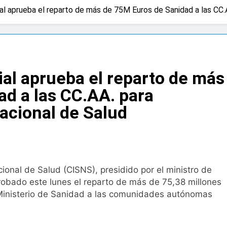
rial aprueba el reparto de más de 75M Euros de Sanidad a las CC.
a bacteria en el tumor podría ser clave en la personalizació
 importancia de la fotoprotección entre los más pequeños co
rial aprueba el reparto de más
diátrica puede ayudar a aliviar el malestar asociado al cólico
d a las CC.AA. para
Nacional de Salud
cto de ley del tabaco que amplía los espacios sin humo a ter
eba el proyecto de ley del medicamento: más sostenibilidad,
cional de Salud (CISNS), presidido por el ministro de
ing llega al verano: por qué el magnesio es clave para el bien
obado este lunes el reparto de más de 75,38 millones
Ministerio de Sanidad a las comunidades autónomas
l primer análisis nacional sobre la situación de las TCAE en 