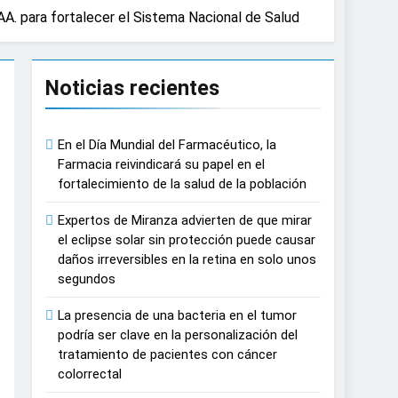
AA. para fortalecer el Sistema Nacional de Salud
n del tratamiento de pacientes con cáncer
Noticias recientes
n proyecciones de películas de los
En el Día Mundial del Farmacéutico, la
 del lactante
Farmacia reivindicará su papel en el
fortalecimiento de la salud de la población
razas, playas y otros espacios al aire
Expertos de Miranza advierten de que mirar
el eclipse solar sin protección puede causar
 autonomía estratégica y modernización
daños irreversibles en la retina en solo unos
segundos
estar muscular del deportista
La presencia de una bacteria en el tumor
podría ser clave en la personalización del
España
tratamiento de pacientes con cáncer
colorrectal