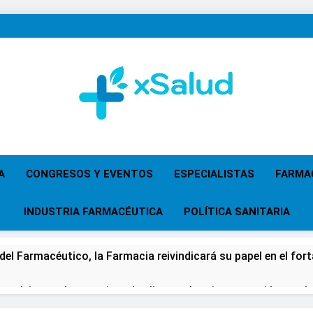
XSalud
Noticias Del Sector Salud. Congresos Y Eventos,
Primaria, Especi
A
CONGRESOS Y EVENTOS
ESPECIALISTAS
FARMA
INDUSTRIA FARMACÉUTICA
POLÍTICA SANITARIA
 del Farmacéutico, la Farmacia reivindicará su papel en el fort
 advierten de que mirar el eclipse solar sin protección puede 
os