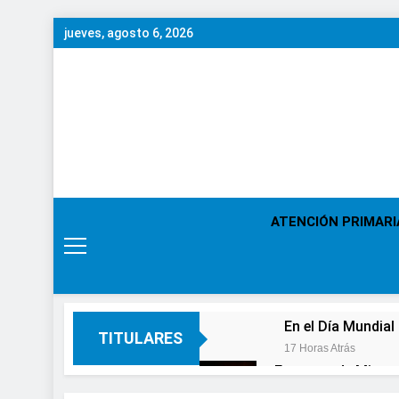
Saltar
jueves, agosto 6, 2026
al
contenido
ATENCIÓN PRIMARI
En el Día Mundial
TITULARES
17 Horas Atrás
Expertos de Miranza
solo unos segund