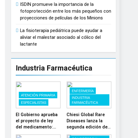
que mirar al Sol sin protección puede
ISDIN promueve la importancia de la
fotoprotección entre los más pequeños con
proyecciones de películas de los Minions
La fisioterapia pediátrica puede ayudar a
aliviar el malestar asociado al cólico del
lactante
Industria Farmacéutica
ENFERMERÍA
ATENCIÓN PRIMARIA
INDUSTRIA
ESPECIALISTAS
FARMACÉUTICA
El Gobierno aprueba
Chiesi Global Rare
el proyecto de ley
Diseases lanza la
del medicamento:
segunda edición de
más sostenibilidad,
‘Find For Rare’ para