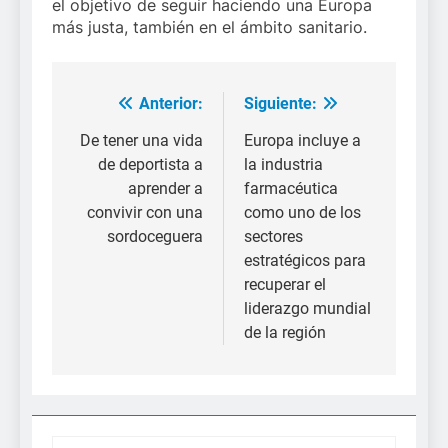
el objetivo de seguir haciendo una Europa
más justa, también en el ámbito sanitario.
Anterior:
Siguiente:
Navegación
de
De tener una vida
Europa incluye a
de deportista a
la industria
entradas
aprender a
farmacéutica
convivir con una
como uno de los
sordoceguera
sectores
estratégicos para
recuperar el
liderazgo mundial
de la región