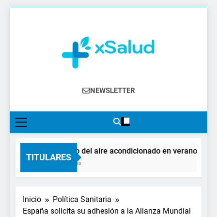
Saltar
al
contenido
XSalud
Noticias Del Sector Salud. Congresos Y
NEWSLETTER
Eventos, Política Sanitaria, Industria
Farmacéutica, Atención Primaria,
Especialistas, Farmacia, Etc…
El impacto del aire acondicionado en verano: claves 
TITULARES
12 Horas Atrás
Inicio
Política Sanitaria
España solicita su adhesión a la Alianza Mundial