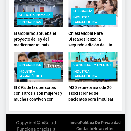
ENFERMERÍA
ATENCIÓN PRIMARIA
INDUSTRIA
ESPECIALISTAS
FARMACÉUTICA
El Gobierno aprueba el
Chiesi Global Rare
proyecto de ley del
Diseases lanza la
medicamento: más
segunda edición de ‘Find
sostenibilidad, autonomía
For Rare’ para impulsar la
estratégica y
investigación en
modernización para el
enfermedades de
ESPECIALISTAS
CONGRESOS Y EVENTOS
SNS
depósito lisosomal
INDUSTRIA
INDUSTRIA
FARMACÉUTICA
FARMACÉUTICA
El 69% de las personas
MSD reúne a más de 20
con artrosis son mujeres y
asociaciones de
muchas conviven con
pacientes para impulsar
dolor y rigidez a partir de
el diálogo sobre el
los 50, en plena etapa
presente y el futuro del
laboral
movimiento asociativo
Copyright© xSalud
Inicio
Política De Privacidad
Funciona gracias a
Contacto
Newsletter