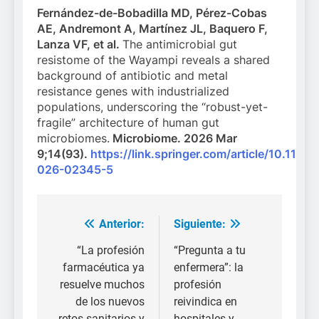
Fernández-de-Bobadilla MD, Pérez-Cobas
AE, Andremont A, Martínez JL, Baquero F,
Lanza VF, et al.
The antimicrobial gut
resistome of the Wayampi reveals a shared
background of antibiotic and metal
resistance genes with industrialized
populations, underscoring the “robust-yet-
fragile” architecture of human gut
microbiomes.
Microbiome. 2026 Mar
9;14(93).
https://link.springer.com/article/10.1186
026-02345-5
Anterior:
Siguiente:
Navegación
de
“La profesión
“Pregunta a tu
farmacéutica ya
enfermera”: la
entradas
resuelve muchos
profesión
de los nuevos
reivindica en
retos sanitarios y
hospitales y