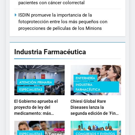
pacientes con cáncer colorrectal
ISDIN promueve la importancia de la
fotoprotección entre los más pequeños con
proyecciones de películas de los Minions
Industria Farmacéutica
ENFERMERÍA
ATENCIÓN PRIMARIA
INDUSTRIA
ESPECIALISTAS
FARMACÉUTICA
El Gobierno aprueba el
Chiesi Global Rare
proyecto de ley del
Diseases lanza la
medicamento: más
segunda edición de ‘Find
sostenibilidad, autonomía
For Rare’ para impulsar la
estratégica y
investigación en
modernización para el
enfermedades de
ESPECIALISTAS
CONGRESOS Y EVENTOS