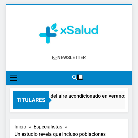
Saltar
al
contenido
XSalud
Noticias Del Sector Salud. Congresos Y
NEWSLETTER
Eventos, Política Sanitaria, Industria
Farmacéutica, Atención Primaria,
Especialistas, Farmacia, Etc…
El impacto del aire acondicionado en verano: claves 
TITULARES
4 Días Atrás
Inicio
Especialistas
Un estudio revela que incluso poblaciones