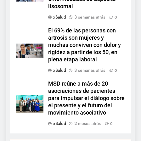
lisosomal
xSalud
3 semanas atrás
0
El 69% de las personas con
artrosis son mujeres y
muchas conviven con dolor y
rigidez a partir de los 50, en
plena etapa laboral
xSalud
3 semanas atrás
0
MSD reúne a más de 20
asociaciones de pacientes
para impulsar el diálogo sobre
el presente y el futuro del
movimiento asociativo
xSalud
2 meses atrás
0