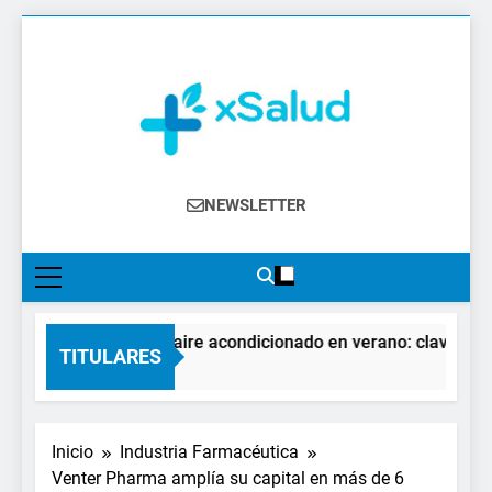
Saltar
al
contenido
XSalud
Noticias Del Sector Salud. Congresos Y
NEWSLETTER
Eventos, Política Sanitaria, Industria
Farmacéutica, Atención Primaria,
Especialistas, Farmacia, Etc…
El impacto del aire acondicionado en verano: claves para 
TITULARES
23 Horas Atrás
Inicio
Industria Farmacéutica
Venter Pharma amplía su capital en más de 6