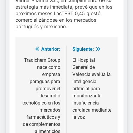
Venter Pharma S.L., en cumplimiento de su
estrategia más inmediata, prevé que en los
próximos meses LacTEST 0,45 g esté
comercializándose en los mercados
portugués y mexicano.
Anterior:
Siguiente:
Navegación
de
Tradichem Group
El Hospital
nace como
General de
entradas
empresa
Valencia evalúa la
paraguas para
inteligencia
promover el
artificial para
desarrollo
monitorizar la
tecnológico en los
insuficiencia
mercados
cardiaca mediante
farmacéuticos y
la voz
de complementos
alimenticios