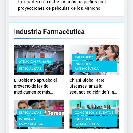
fotoprotección entre los más pequeños con
proyecciones de películas de los Minions
Industria Farmacéutica
ENFERMERÍA
ATENCIÓN PRIMARIA
INDUSTRIA
ESPECIALISTAS
FARMACÉUTICA
El Gobierno aprueba el
Chiesi Global Rare
proyecto de ley del
Diseases lanza la
medicamento: más
segunda edición de ‘Find
sostenibilidad, autonomía
For Rare’ para impulsar la
estratégica y
investigación en
modernización para el
enfermedades de
ESPECIALISTAS
CONGRESOS Y EVENTOS
SNS
depósito lisosomal
INDUSTRIA
INDUSTRIA
FARMACÉUTICA
FARMACÉUTICA