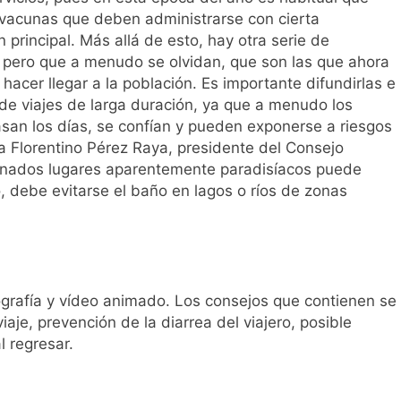
l primer análisis nacional sobre la situación de las TCAE en 
vacunas que deben administrarse con cierta
principal. Más allá de esto, hay otra serie de
pero que a menudo se olvidan, que son las que ahora
acer llegar a la población. Es importante difundirlas e
a de viajes de larga duración, ya que a menudo los
asan los días, se confían y pueden exponerse a riesgos
a Florentino Pérez Raya, presidente del Consejo
inados lugares aparentemente paradisíacos puede
, debe evitarse el baño en lagos o ríos de zonas
ografía y vídeo animado. Los consejos que contienen se
aje, prevención de la diarrea del viajero, posible
 regresar.