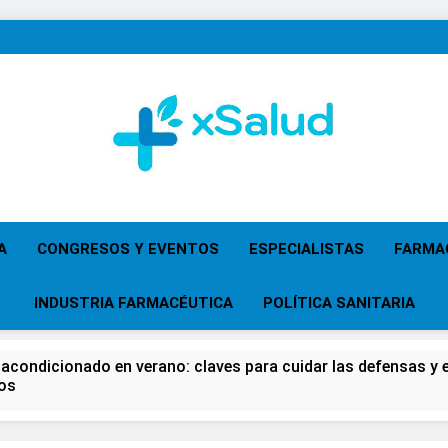
XSalud
Noticias Del Sector Salud. Congresos Y Eventos,
Primaria, Especi
A
CONGRESOS Y EVENTOS
ESPECIALISTAS
FARMA
INDUSTRIA FARMACÉUTICA
POLÍTICA SANITARIA
 acondicionado en verano: claves para cuidar las defensas y el
os
 del Farmacéutico, la Farmacia reivindicará su papel en el fort