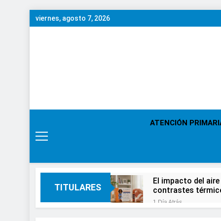
Saltar
viernes, agosto 7, 2026
al
contenido
ATENCIÓN PRIMARI
El impacto del aire
TITULARES
contrastes térmic
1 Día Atrás
En el Día Mundial