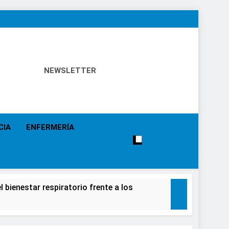
NEWSLETTER
 Política Sanitaria, Industria Farmacéutica, Atención
alistas, Farmacia, Etc…
CIA
ENFERMERÍA
 bienestar respiratorio frente a los
alecimiento de la salud de la población