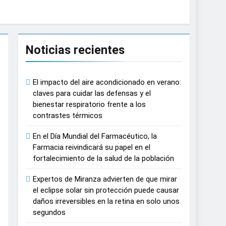
causar daños irreversibles en la retina en
Noticias recientes
n del tratamiento de pacientes con cáncer
El impacto del aire acondicionado en verano:
n proyecciones de películas de los
claves para cuidar las defensas y el
bienestar respiratorio frente a los
contrastes térmicos
 del lactante
En el Día Mundial del Farmacéutico, la
razas, playas y otros espacios al aire
Farmacia reivindicará su papel en el
fortalecimiento de la salud de la población
 autonomía estratégica y modernización
Expertos de Miranza advierten de que mirar
el eclipse solar sin protección puede causar
daños irreversibles en la retina en solo unos
estar muscular del deportista
segundos