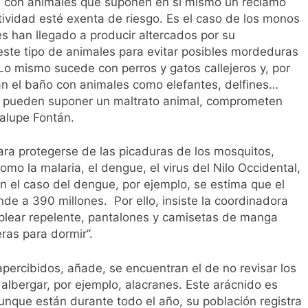
e con animales que suponen en sí mismo un reclamo
actividad esté exenta de riesgo. Es el caso de los monos
s han llegado a producir altercados por su
este tipo de animales para evitar posibles mordeduras
Lo mismo sucede con perros y gatos callejeros y, por
n el baño con animales como elefantes, delfines…
do, pueden suponer un maltrato animal, comprometen
alupe Fontán.
ra protegerse de las picaduras de los mosquitos,
o la malaria, el dengue, el virus del Nilo Occidental,
 En el caso del dengue, por ejemplo, se estima que el
e a 390 millones. Por ello, insiste la coordinadora
mplear repelente, pantalones y camisetas de manga
ras para dormir”.
percibidos, añade, se encuentran el de no revisar los
lbergar, por ejemplo, alacranes. Este arácnido es
que están durante todo el año, su población registra