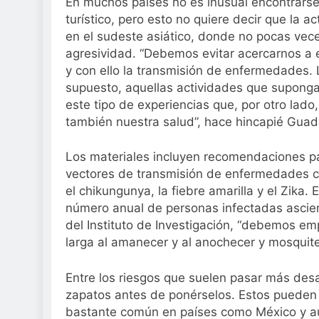
En muchos países no es inusual encontrars
turístico, pero esto no quiere decir que la 
en el sudeste asiático, donde no pocas vece
agresividad. “Debemos evitar acercarnos a 
y con ello la transmisión de enfermedades. 
supuesto, aquellas actividades que suponga
este tipo de experiencias que, por otro la
también nuestra salud”, hace hincapié Guad
Los materiales incluyen recomendaciones pa
vectores de transmisión de enfermedades com
el chikungunya, la fiebre amarilla y el Zika.
número anual de personas infectadas asciend
del Instituto de Investigación, “debemos e
larga al amanecer y al anochecer y mosquite
Entre los riesgos que suelen pasar más desa
zapatos antes de ponérselos. Estos pueden a
bastante común en países como México y aun