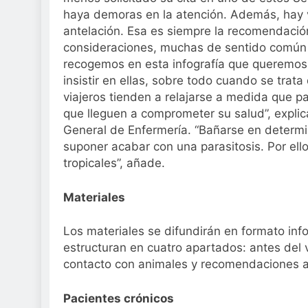
Sanidad publica e
haya demoras en la atención. Además, hay 
3 Semanas Atrás
antelación. Esa es siempre la recomendación 
consideraciones, muchas de sentido común 
recogemos en esta infografía que queremos h
insistir en ellas, sobre todo cuando se trat
viajeros tienden a relajarse a medida que p
que lleguen a comprometer su salud”, explic
General de Enfermería. “Bañarse en determ
suponer acabar con una parasitosis. Por ello
tropicales”, añade.
Materiales
Los materiales se difundirán en formato inf
estructuran en cuatro apartados: antes del vi
contacto con animales y recomendaciones al
Pacientes crónicos