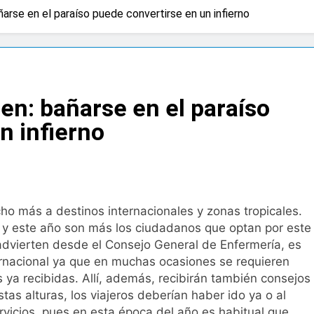
arse en el paraíso puede convertirse en un infierno
 advierten de que mirar el eclipse solar sin protección puede 
os
a bacteria en el tumor podría ser clave en la personalizació
en: bañarse en el paraíso
 importancia de la fotoprotección entre los más pequeños co
n infierno
diátrica puede ayudar a aliviar el malestar asociado al cólico
cto de ley del tabaco que amplía los espacios sin humo a ter
ho más a destinos internacionales y zonas tropicales.
e y este año son más los ciudadanos que optan por este
eba el proyecto de ley del medicamento: más sostenibilidad,
advierten desde el Consejo General de Enfermería, es
nternacional ya que en muchas ocasiones se requieren
 ya recibidas. Allí, además, recibirán también consejos
ing llega al verano: por qué el magnesio es clave para el bien
as alturas, los viajeros deberían haber ido ya o al
rvicios, pues en esta época del año es habitual que