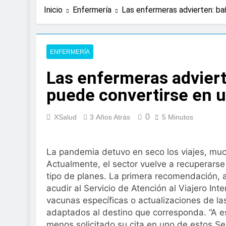
2 Días Atrás
Inicio
Enfermería
Las enfermeras advierten: bañ
Expertos de Miranza
solo unos segund
3 Días Atrás
La presencia de un
ENFERMERÍA
colorrectal
Las enfermeras adviert
4 Días Atrás
ISDIN promueve la
puede convertirse en u
Minions
1 Semana Atrás
0
La fisioterapia pe
XSalud
3 Años Atrás
5 Minutos
2 Semanas Atrás
Aprobado el proye
La pandemia detuvo en seco los viajes, muc
libre
Actualmente, el sector vuelve a recuperars
2 Semanas Atrás
El Gobierno apru
tipo de planes. La primera recomendación, 
para el SNS
acudir al Servicio de Atención al Viajero I
2 Semanas Atrás
vacunas específicas o actualizaciones de las
La fiebre del runn
adaptados al destino que corresponda. “A est
2 Semanas Atrás
menos solicitado su cita en uno de estos Se