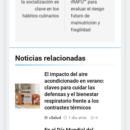
la socialización es
rRAFU™ para
clave en los
evaluar el riesgo
hábitos culinarios
futuro de
malnutrición y
fragilidad
Noticias relacionadas
El impacto del aire
acondicionado en verano:
claves para cuidar las
defensas y el bienestar
respiratorio frente a los
contrastes térmicos
xSalud
1 día atrás
0