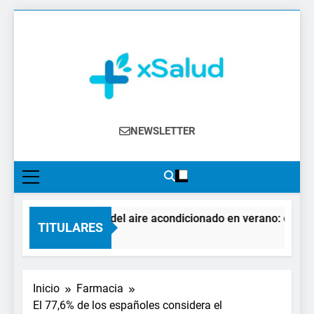
Saltar
al
contenido
XSalud
Noticias Del Sector Salud. Congresos Y
NEWSLETTER
Eventos, Política Sanitaria, Industria
Farmacéutica, Atención Primaria,
Especialistas, Farmacia, Etc…
El impacto del aire acondicionado en verano: claves par
TITULARES
1 Día Atrás
Inicio
Farmacia
El 77,6% de los españoles considera el