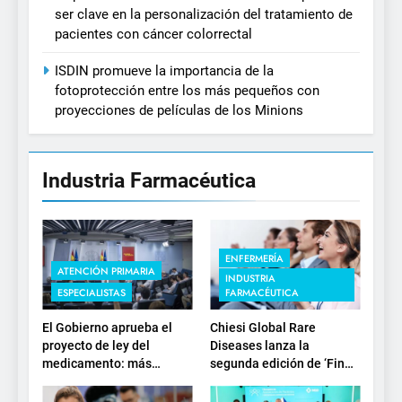
ser clave en la personalización del tratamiento de
pacientes con cáncer colorrectal
ISDIN promueve la importancia de la
fotoprotección entre los más pequeños con
proyecciones de películas de los Minions
Industria Farmacéutica
ENFERMERÍA
ATENCIÓN PRIMARIA
INDUSTRIA
ESPECIALISTAS
FARMACÉUTICA
El Gobierno aprueba el
Chiesi Global Rare
proyecto de ley del
Diseases lanza la
medicamento: más
segunda edición de ‘Find
sostenibilidad, autonomía
For Rare’ para impulsar la
estratégica y
investigación en