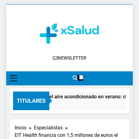
Saltar
al
contenido
XSalud
Noticias Del Sector Salud. Congresos Y
NEWSLETTER
Eventos, Política Sanitaria, Industria
Farmacéutica, Atención Primaria,
Especialistas, Farmacia, Etc…
El impacto del aire acondicionado en verano: claves par
TITULARES
2 Días Atrás
Inicio
Especialistas
EIT Health financia con 1,5 millones de euros el