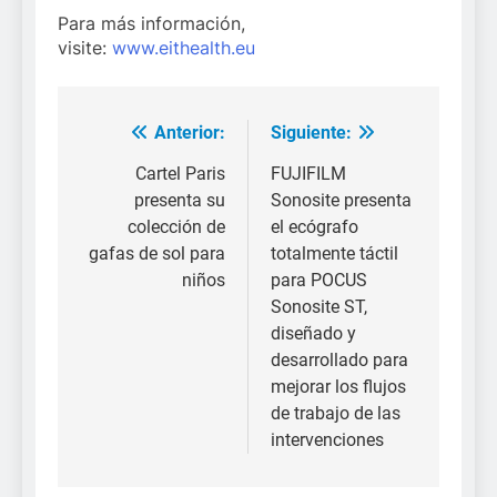
Para más información,
visite:
www.eithealth.eu
Anterior:
Siguiente:
Navegación
de
Cartel Paris
FUJIFILM
presenta su
Sonosite presenta
entradas
colección de
el ecógrafo
gafas de sol para
totalmente táctil
niños
para POCUS
Sonosite ST,
diseñado y
desarrollado para
mejorar los flujos
de trabajo de las
intervenciones