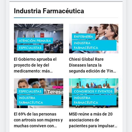
Industria Farmacéutica
ENFERMERÍA
ATENCIÓN PRIMARIA
INDUSTRIA
ESPECIALISTAS
FARMACÉUTICA
El Gobierno aprueba el
Chiesi Global Rare
proyecto de ley del
Diseases lanza la
medicamento: más
segunda edición de ‘Find
sostenibilidad, autonomía
For Rare’ para impulsar la
estratégica y
investigación en
modernización para el
enfermedades de
ESPECIALISTAS
CONGRESOS Y EVENTOS
SNS
depósito lisosomal
INDUSTRIA
INDUSTRIA
FARMACÉUTICA
FARMACÉUTICA
El 69% de las personas
MSD reúne a más de 20
con artrosis son mujeres y
asociaciones de
muchas conviven con
pacientes para impulsar
dolor y rigidez a partir de
el diálogo sobre el