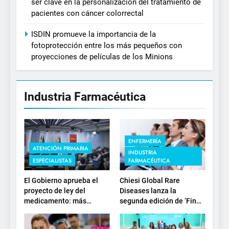
ser clave en la personalización del tratamiento de
pacientes con cáncer colorrectal
ISDIN promueve la importancia de la
fotoprotección entre los más pequeños con
proyecciones de películas de los Minions
Industria Farmacéutica
ENFERMERÍA
ATENCIÓN PRIMARIA
INDUSTRIA
ESPECIALISTAS
FARMACÉUTICA
El Gobierno aprueba el
Chiesi Global Rare
proyecto de ley del
Diseases lanza la
medicamento: más
segunda edición de ‘Find
sostenibilidad, autonomía
For Rare’ para impulsar la
estratégica y
investigación en