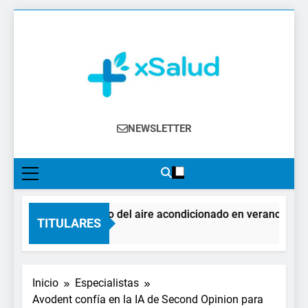
Saltar
al
contenido
XSalud
Noticias Del Sector Salud. Congresos Y
NEWSLETTER
Eventos, Política Sanitaria, Industria
Farmacéutica, Atención Primaria,
Especialistas, Farmacia, Etc…
El impacto del aire acondicionado en verano: claves 
TITULARES
4 Días Atrás
Inicio
Especialistas
Avodent confía en la IA de Second Opinion para