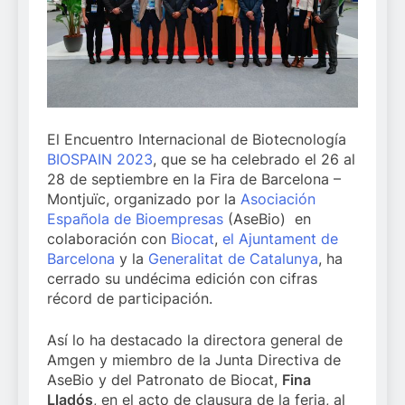
El Encuentro Internacional de Biotecnología
BIOSPAIN 2023
, que se ha celebrado el 26 al
28 de septiembre en la Fira de Barcelona –
Montjuïc, organizado por la
Asociación
Española de Bioempresas
(AseBio) en
colaboración con
Biocat
,
el Ajuntament de
Barcelona
y la
Generalitat de Catalunya
, ha
cerrado su undécima edición con cifras
récord de participación.
Así lo ha destacado la directora general de
Amgen y miembro de la Junta Directiva de
AseBio y del Patronato de Biocat,
Fina
Lladós
, en el acto de clausura de la feria, al