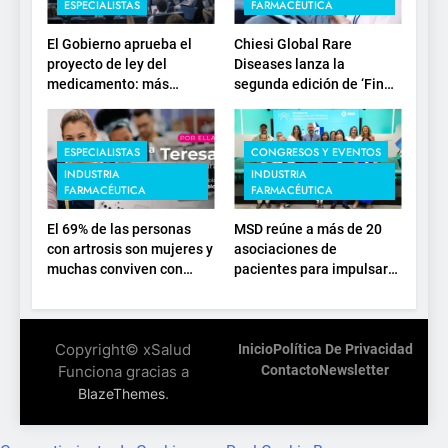
ESPECIALISTAS
FARMACÉUTICA
El Gobierno aprueba el
Chiesi Global Rare
proyecto de ley del
Diseases lanza la
medicamento: más
segunda edición de ‘Find
sostenibilidad, autonomía
For Rare’ para impulsar la
estratégica y
investigación en
modernización para el
enfermedades de
ESPECIALISTAS
CONGRESOS Y EVENTOS
SNS
depósito lisosomal
INDUSTRIA
INDUSTRIA
FARMACÉUTICA
FARMACÉUTICA
El 69% de las personas
MSD reúne a más de 20
con artrosis son mujeres y
asociaciones de
muchas conviven con
pacientes para impulsar
dolor y rigidez a partir de
el diálogo sobre el
los 50, en plena etapa
presente y el futuro del
laboral
movimiento asociativo
Copyright© xSalud
Inicio
Política De Privacidad
Funciona gracias a
Contacto
Newsletter
.
BlazeThemes