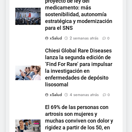
proyecto de ley del
medicamento: más
sostenibilidad, autonomía
estratégica y modernización
para el SNS
xSalud
2 semanas atrás
0
Chiesi Global Rare Diseases
lanza la segunda edición de
‘Find For Rare’ para impulsar
la investigación en
enfermedades de depósito
lisosomal
xSalud
4 semanas atrás
0
El 69% de las personas con
artrosis son mujeres y
muchas conviven con dolor y
rigidez a partir de los 50, en