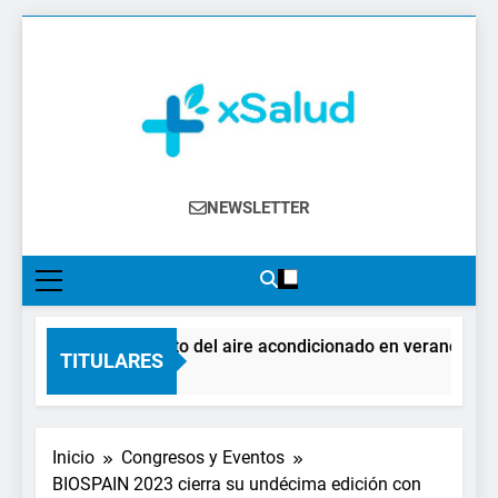
Saltar
al
contenido
XSalud
Noticias Del Sector Salud. Congresos Y
NEWSLETTER
Eventos, Política Sanitaria, Industria
Farmacéutica, Atención Primaria,
Especialistas, Farmacia, Etc…
El impacto del aire acondicionado en verano: claves
TITULARES
2 Días Atrás
Inicio
Congresos y Eventos
BIOSPAIN 2023 cierra su undécima edición con