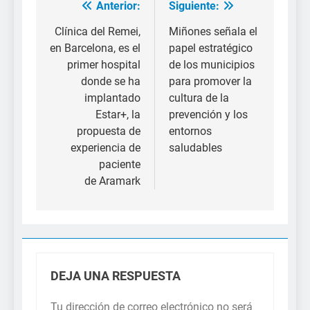
Anterior:
Siguiente:
Navegación
de
Clínica del Remei,
Miñones señala el
en Barcelona, es el
papel estratégico
entradas
primer hospital
de los municipios
donde se ha
para promover la
implantado
cultura de la
Estar+, la
prevención y los
propuesta de
entornos
experiencia de
saludables
paciente
de Aramark
DEJA UNA RESPUESTA
Tu dirección de correo electrónico no será