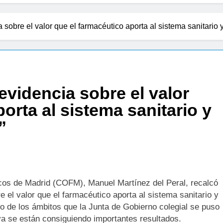
del Farmacéutico, la Farmacia reivindicará su papel en el forta
 advierten de que mirar el eclipse solar sin protección puede ca
obre el valor que el farmacéutico aporta al sistema sanitario y
s
a bacteria en el tumor podría ser clave en la personalización d
videncia sobre el valor
 importancia de la fotoprotección entre los más pequeños con 
orta al sistema sanitario y
diátrica puede ayudar a aliviar el malestar asociado al cólico del
”
to de ley del tabaco que amplía los espacios sin humo a terraza
a el proyecto de ley del medicamento: más sostenibilidad, aut
icos de Madrid (COFM), Manuel Martínez del Peral, recalcó
e el valor que el farmacéutico aporta al sistema sanitario y
ing llega al verano: por qué el magnesio es clave para el bienes
no de los ámbitos que la Junta de Gobierno colegial se puso
 ya se están consiguiendo importantes resultados.