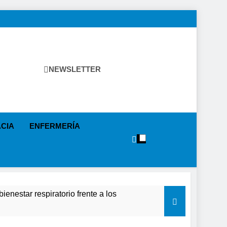
NEWSLETTER
tica Sanitaria, Industria Farmacéutica, Atención Primaria,
as, Farmacia, Etc…
CIA
ENFERMERÍA
ienestar respiratorio frente a los