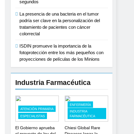
spaña
segundos
La presencia de una bacteria en el tumor
podría ser clave en la personalización del
tratamiento de pacientes con cáncer
colorrectal
ISDIN promueve la importancia de la
fotoprotección entre los más pequeños con
proyecciones de películas de los Minions
Industria Farmacéutica
ENFERMERÍA
ATENCIÓN PRIMARIA
INDUSTRIA
ESPECIALISTAS
FARMACÉUTICA
El Gobierno aprueba
Chiesi Global Rare
el proyecto de ley del
Diseases lanza la