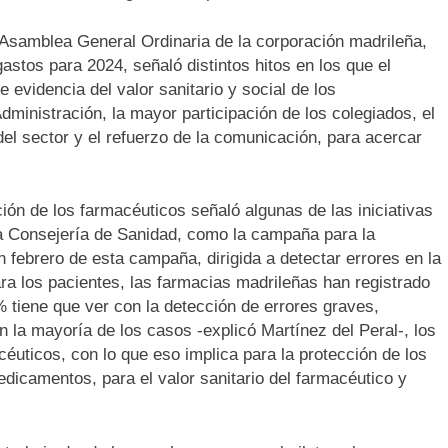
l primer análisis nacional sobre la situación de las TCAE en E
 Asamblea General Ordinaria de la corporación madrileña,
stos para 2024, señaló distintos hitos en los que el
evidencia del valor sanitario y social de los
dministración, la mayor participación de los colegiados, el
el sector y el refuerzo de la comunicación, para acercar
ción de los farmacéuticos señaló algunas de las iniciativas
a Consejería de Sanidad, como la campaña para la
 febrero de esta campaña, dirigida a detectar errores en la
ra los pacientes, las farmacias madrileñas han registrado
 tiene que ver con la detección de errores graves,
En la mayoría de los casos -explicó Martínez del Peral-, los
éuticos, con lo que eso implica para la protección de los
edicamentos, para el valor sanitario del farmacéutico y