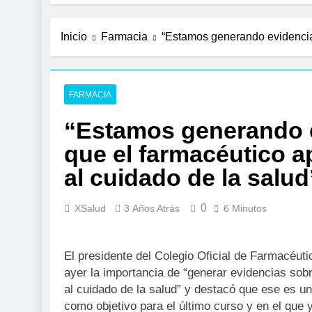
En el Día Mundial 
3 Días Atrás
Expertos de Miranza
Inicio
Farmacia
“Estamos generando evidencia s
solo unos segundo
4 Días Atrás
La presencia de un
colorrectal
FARMACIA
5 Días Atrás
“Estamos generando e
ISDIN promueve la
1 Semana Atrás
que el farmacéutico ap
La fisioterapia pe
al cuidado de la salud
2 Semanas Atrás
Aprobado el proyec
0
XSalud
3 Años Atrás
6 Minutos
2 Semanas Atrás
El Gobierno aprueb
el SNS
El presidente del Colegio Oficial de Farmacéut
2 Semanas Atrás
ayer la importancia de “generar evidencias sobr
La fiebre del runn
al cuidado de la salud” y destacó que ese es u
2 Semanas Atrás
como objetivo para el último curso y en el que