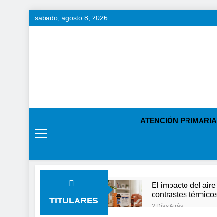
Saltar
sábado, agosto 8, 2026
al
contenido
ATENCIÓN PRIMARIA
El impacto del aire
contrastes térmico
TITULARES
2 Días Atrás