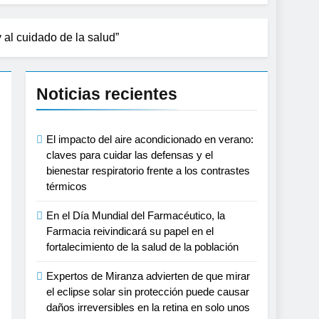
lecimiento de la salud de la población
usar daños irreversibles en la retina en
 al cuidado de la salud”
el tratamiento de pacientes con cáncer
Noticias recientes
proyecciones de películas de los Minions
El impacto del aire acondicionado en verano:
claves para cuidar las defensas y el
 lactante
bienestar respiratorio frente a los contrastes
térmicos
s, playas y otros espacios al aire libre
En el Día Mundial del Farmacéutico, la
Farmacia reivindicará su papel en el
onomía estratégica y modernización para
fortalecimiento de la salud de la población
Expertos de Miranza advierten de que mirar
tar muscular del deportista
el eclipse solar sin protección puede causar
daños irreversibles en la retina en solo unos