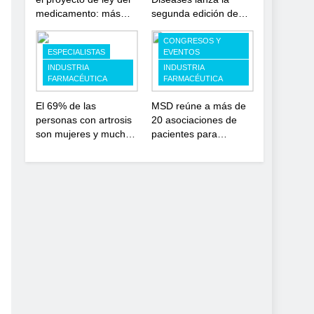
medicamento: más
segunda edición de
sostenibilidad,
‘Find For Rare’ para
autonomía estratégica
impulsar la
CONGRESOS Y
ESPECIALISTAS
EVENTOS
y modernización para
investigación en
INDUSTRIA
INDUSTRIA
el SNS
enfermedades de
FARMACÉUTICA
FARMACÉUTICA
depósito lisosomal
El 69% de las
MSD reúne a más de
personas con artrosis
20 asociaciones de
son mujeres y muchas
pacientes para
conviven con dolor y
impulsar el diálogo
rigidez a partir de los
sobre el presente y el
50, en plena etapa
futuro del movimiento
laboral
asociativo