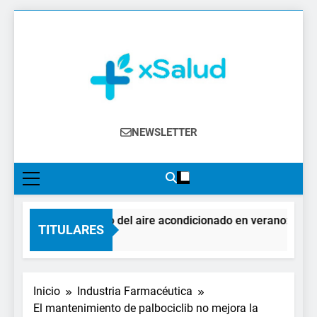
Saltar
al
contenido
XSalud
Noticias Del Sector Salud. Congresos Y
NEWSLETTER
Eventos, Política Sanitaria, Industria
Farmacéutica, Atención Primaria,
Especialistas, Farmacia, Etc…
El impacto del aire acondicionado en verano: claves p
TITULARES
1 Día Atrás
Inicio
Industria Farmacéutica
El mantenimiento de palbociclib no mejora la