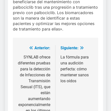
beneficiarse del mantenimiento con
palbociclib tras una progresión a tratamiento
previo con palbociclib. Los biomarcadores
son la manera de identificar a estas
pacientes y optimizar las mejores opciones
de tratamiento para ellas».
Anterior:
Siguiente:
Navegación
de
SYNLAB ofrece
La fórmula para
diferentes pruebas
una audición
entradas
para la detección
perfecta: cómo
de Infecciones de
mantener sanos
Transmisión
los oídos
Sexual (ITS), que
están
aumentando
exponencialmente
en los últimos