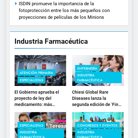
ISDIN promueve la importancia de la
fotoprotección entre los más pequeños con
proyecciones de películas de los Minions
Industria Farmacéutica
ENFERMERÍA
ATENCIÓN PRIMARIA
INDUSTRIA
ESPECIALISTAS
FARMACÉUTICA
El Gobierno aprueba el
Chiesi Global Rare
proyecto de ley del
Diseases lanza la
medicamento: más
segunda edición de ‘Find
sostenibilidad, autonomía
For Rare’ para impulsar la
estratégica y
investigación en
modernización para el
enfermedades de
ESPECIALISTAS
CONGRESOS Y EVENTOS
SNS
depósito lisosomal
INDUSTRIA
INDUSTRIA
FARMACÉUTICA
FARMACÉUTICA