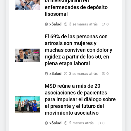
la investigación en
enfermedades de depósito
lisosomal
xSalud
3 semanas atrás
0
El 69% de las personas con
artrosis son mujeres y
muchas conviven con dolor y
rigidez a partir de los 50, en
plena etapa laboral
xSalud
3 semanas atrás
0
MSD reúne a más de 20
asociaciones de pacientes
para impulsar el diálogo sobre
el presente y el futuro del
movimiento asociativo
xSalud
2 meses atrás
0