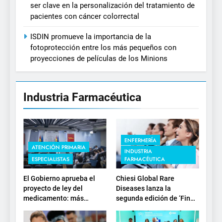
ser clave en la personalización del tratamiento de
pacientes con cáncer colorrectal
ISDIN promueve la importancia de la
fotoprotección entre los más pequeños con
proyecciones de películas de los Minions
Industria Farmacéutica
ENFERMERÍA
ATENCIÓN PRIMARIA
INDUSTRIA
ESPECIALISTAS
FARMACÉUTICA
El Gobierno aprueba el
Chiesi Global Rare
proyecto de ley del
Diseases lanza la
medicamento: más
segunda edición de ‘Find
sostenibilidad, autonomía
For Rare’ para impulsar la
estratégica y
investigación en