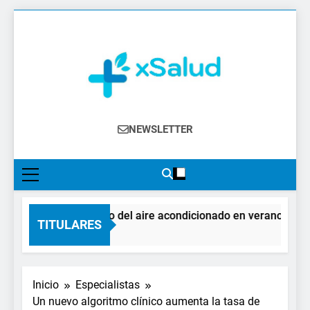
Saltar
al
contenido
XSalud
Noticias Del Sector Salud. Congresos Y
NEWSLETTER
Eventos, Política Sanitaria, Industria
Farmacéutica, Atención Primaria,
Especialistas, Farmacia, Etc…
El impacto del aire acondicionado en verano: claves 
TITULARES
2 Días Atrás
Inicio
Especialistas
Un nuevo algoritmo clínico aumenta la tasa de