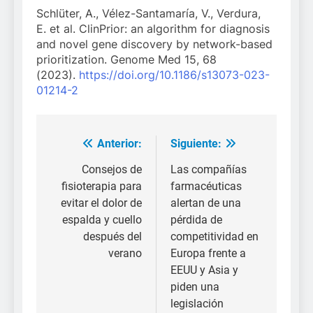
Schlüter, A., Vélez-Santamaría, V., Verdura,
E. et al. ClinPrior: an algorithm for diagnosis
and novel gene discovery by network-based
prioritization. Genome Med 15, 68
(2023).
https://doi.org/10.1186/s13073-023-
01214-2
Anterior:
Siguiente:
Navegación
de
Consejos de
Las compañías
fisioterapia para
farmacéuticas
entradas
evitar el dolor de
alertan de una
espalda y cuello
pérdida de
después del
competitividad en
verano
Europa frente a
EEUU y Asia y
piden una
legislación