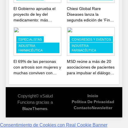
El Gobierno aprueba el
Chiesi Global Rare
proyecto de ley del
Diseases lanza la
medicamento: más
segunda edición de ‘Find
sostenibilidad, autonomía
For Rare’ para impulsar la
estratégica y
investigación en
modernización para el
enfermedades de
ESPECIALISTAS
CONGRESOS Y EVENTOS
SNS
depósito lisosomal
INDUSTRIA
INDUSTRIA
FARMACÉUTICA
FARMACÉUTICA
El 69% de las personas
MSD reúne a más de 20
con artrosis son mujeres y
asociaciones de pacientes
muchas conviven con
para impulsar el diálogo
dolor y rigidez a partir de
sobre el presente y el
los 50, en plena etapa
futuro del movimiento
laboral
asociativo
Copyright© xSalud
Inicio
Política De Privacidad
Funciona gracias a
Contacto
Newsletter
.
BlazeThemes
Consentimiento de Cookies con Real Cookie Banner