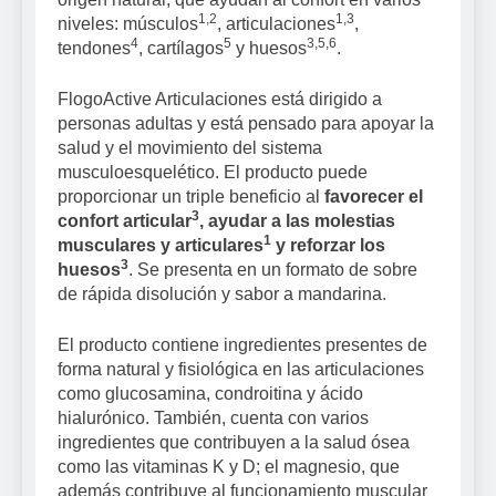
1,2
1,3
niveles: músculos
, articulaciones
,
4
5
3,5,6
tendones
, cartílagos
y huesos
.
FlogoActive Articulaciones está dirigido a
personas adultas y está pensado para apoyar la
salud y el movimiento del sistema
musculoesquelético. El producto puede
proporcionar un triple beneficio al
favorecer el
3
confort articular
, ayudar a las molestias
1
musculares y articulares
y reforzar los
3
huesos
. Se presenta en un formato de sobre
de rápida disolución y sabor a mandarina.
El producto contiene ingredientes presentes de
forma natural y fisiológica en las articulaciones
como glucosamina, condroitina y ácido
hialurónico. También, cuenta con varios
ingredientes que contribuyen a la salud ósea
como las vitaminas K y D; el magnesio, que
además contribuye al funcionamiento muscular