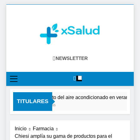
Saltar
al
contenido
XSalud
Noticias Del Sector Salud. Congresos Y
NEWSLETTER
Eventos, Política Sanitaria, Industria
Farmacéutica, Atención Primaria,
Especialistas, Farmacia, Etc…
El impacto del aire acondicionado en verano: clave
TITULARES
7 Horas Atrás
Inicio
Farmacia
Chiesi amplía su gama de productos para el