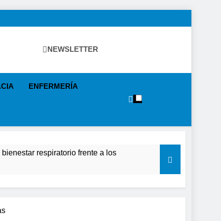
NEWSLETTER
ntos, Política Sanitaria, Industria Farmacéutica, Atención
specialistas, Farmacia, Etc…
CIA
ENFERMERÍA
ienestar respiratorio frente a los
lecimiento de la salud de la población
causar daños irreversibles en la retina en
as