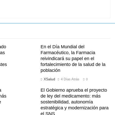
ado
En el Día Mundial del
las
Farmacéutico, la Farmacia
reivindicará su papel en el
stes
fortalecimiento de la salud de la
población
XSalud
4 Días Atrás
0
a
El Gobierno aprueba el proyecto
 más
de ley del medicamento: más
e
sostenibilidad, autonomía
estratégica y modernización para
el SNS