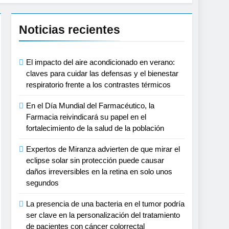
el tratamiento de pacientes con cáncer
Noticias recientes
proyecciones de películas de los Minions
El impacto del aire acondicionado en verano:
claves para cuidar las defensas y el bienestar
 lactante
respiratorio frente a los contrastes térmicos
En el Día Mundial del Farmacéutico, la
s, playas y otros espacios al aire libre
Farmacia reivindicará su papel en el
fortalecimiento de la salud de la población
tonomía estratégica y modernización para
Expertos de Miranza advierten de que mirar el
eclipse solar sin protección puede causar
tar muscular del deportista
daños irreversibles en la retina en solo unos
segundos
spaña
La presencia de una bacteria en el tumor podría
ser clave en la personalización del tratamiento
de pacientes con cáncer colorrectal