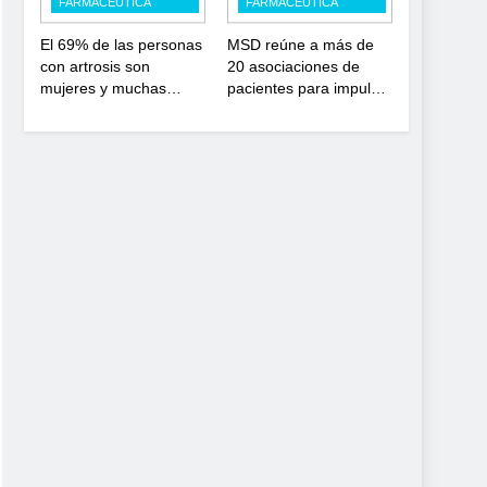
FARMACÉUTICA
FARMACÉUTICA
depósito lisosomal
El 69% de las personas
MSD reúne a más de
con artrosis son
20 asociaciones de
mujeres y muchas
pacientes para impulsar
conviven con dolor y
el diálogo sobre el
rigidez a partir de los
presente y el futuro del
50, en plena etapa
movimiento asociativo
laboral