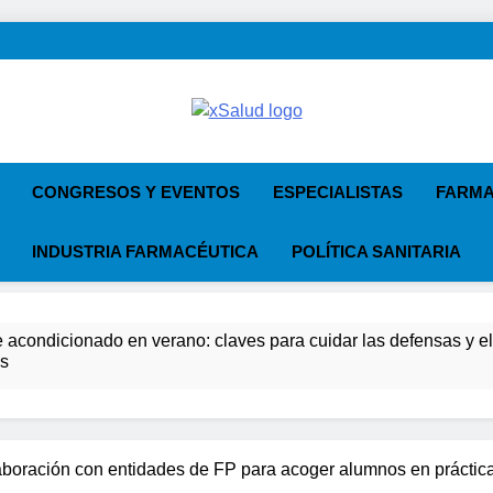
XSalud
Noticias Del Sector Salud. Congresos Y Eve
Primaria, E
CONGRESOS Y EVENTOS
ESPECIALISTAS
FARMA
INDUSTRIA FARMACÉUTICA
POLÍTICA SANITARIA
e acondicionado en verano: claves para cuidar las defensas y el b
os
del Farmacéutico, la Farmacia reivindicará su papel en el forta
a advierten de que mirar el eclipse solar sin protección puede 
aboración con entidades de FP para acoger alumnos en práctic
os