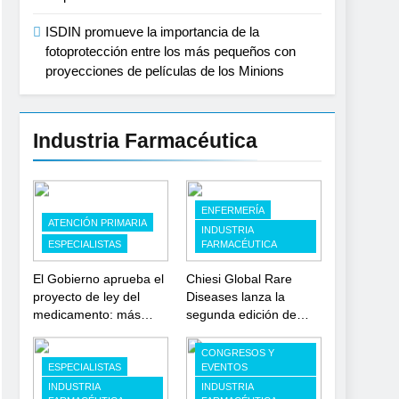
ISDIN promueve la importancia de la
fotoprotección entre los más pequeños con
proyecciones de películas de los Minions
Industria Farmacéutica
ENFERMERÍA
ATENCIÓN PRIMARIA
INDUSTRIA
ESPECIALISTAS
FARMACÉUTICA
El Gobierno aprueba el
Chiesi Global Rare
proyecto de ley del
Diseases lanza la
medicamento: más
segunda edición de
sostenibilidad,
‘Find For Rare’ para
autonomía estratégica
impulsar la
CONGRESOS Y
y modernización para el
investigación en
ESPECIALISTAS
EVENTOS
SNS
enfermedades de
INDUSTRIA
INDUSTRIA