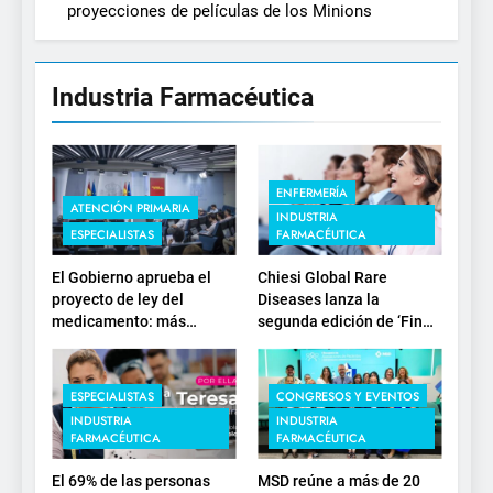
proyecciones de películas de los Minions
Industria Farmacéutica
ENFERMERÍA
ATENCIÓN PRIMARIA
INDUSTRIA
ESPECIALISTAS
FARMACÉUTICA
El Gobierno aprueba el
Chiesi Global Rare
proyecto de ley del
Diseases lanza la
medicamento: más
segunda edición de ‘Find
sostenibilidad, autonomía
For Rare’ para impulsar la
estratégica y
investigación en
modernización para el
enfermedades de
ESPECIALISTAS
CONGRESOS Y EVENTOS
SNS
depósito lisosomal
INDUSTRIA
INDUSTRIA
FARMACÉUTICA
FARMACÉUTICA
El 69% de las personas
MSD reúne a más de 20