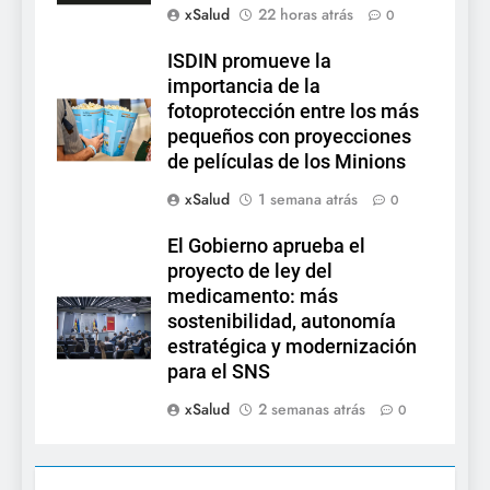
xSalud
22 horas atrás
0
ISDIN promueve la
importancia de la
fotoprotección entre los más
pequeños con proyecciones
de películas de los Minions
xSalud
1 semana atrás
0
El Gobierno aprueba el
proyecto de ley del
medicamento: más
sostenibilidad, autonomía
estratégica y modernización
para el SNS
xSalud
2 semanas atrás
0