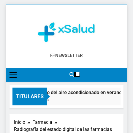
Saltar
al
contenido
XSalud
Noticias Del Sector Salud. Congresos Y
NEWSLETTER
Eventos, Política Sanitaria, Industria
Farmacéutica, Atención Primaria,
Especialistas, Farmacia, Etc…
El impacto del aire acondicionado en verano: claves 
TITULARES
5 Horas Atrás
Inicio
Farmacia
Radiografía del estado digital de las farmacias