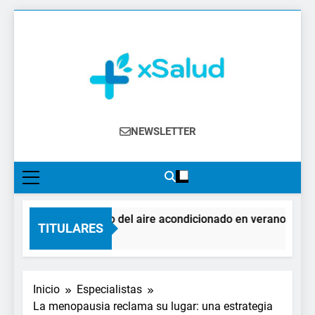
Saltar
al
contenido
XSalud
Noticias Del Sector Salud. Congresos Y
NEWSLETTER
Eventos, Política Sanitaria, Industria
Farmacéutica, Atención Primaria,
Especialistas, Farmacia, Etc…
El impacto del aire acondicionado en verano: claves 
TITULARES
2 Días Atrás
Inicio
Especialistas
La menopausia reclama su lugar: una estrategia