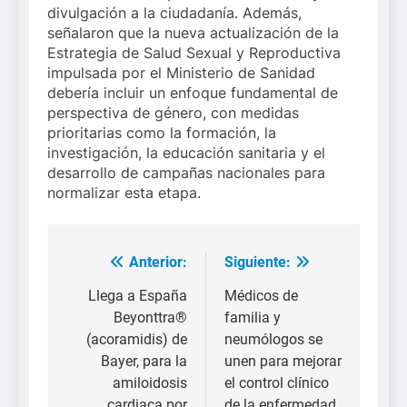
divulgación a la ciudadanía. Además,
señalaron que la nueva actualización de la
Estrategia de Salud Sexual y Reproductiva
impulsada por el Ministerio de Sanidad
debería incluir un enfoque fundamental de
perspectiva de género, con medidas
prioritarias como la formación, la
investigación, la educación sanitaria y el
desarrollo de campañas nacionales para
normalizar esta etapa.
Anterior:
Siguiente:
Navegación
de
Llega a España
Médicos de
Beyonttra®
familia y
entradas
(acoramidis) de
neumólogos se
Bayer, para la
unen para mejorar
amiloidosis
el control clínico
cardiaca por
de la enfermedad