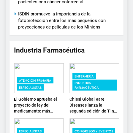
pacientes con cáncer colorrectal
ISDIN promueve la importancia de la
fotoprotección entre los más pequeños con
proyecciones de películas de los Minions
Industria Farmacéutica
ENFERMERÍA
ATENCIÓN PRIMARIA
INDUSTRIA
ESPECIALISTAS
FARMACÉUTICA
El Gobierno aprueba el
Chiesi Global Rare
proyecto de ley del
Diseases lanza la
medicamento: más
segunda edición de ‘Find
sostenibilidad, autonomía
For Rare’ para impulsar la
estratégica y
investigación en
modernización para el
enfermedades de
ESPECIALISTAS
CONGRESOS Y EVENTOS