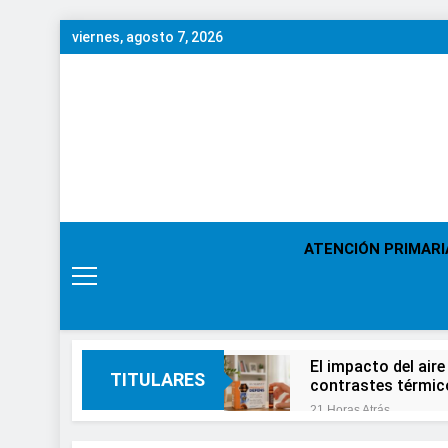
Saltar
viernes, agosto 7, 2026
al
contenido
ATENCIÓN PRIMARI
El impacto del aire
TITULARES
contrastes térmic
21 Horas Atrás
En el Día Mundial