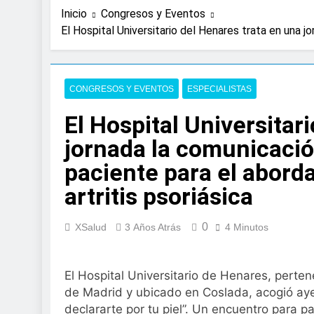
2 Días Atrás
Inicio
Congresos y Eventos
Expertos de Miran
El Hospital Universitario del Henares trata en una j
en solo unos se
3 Días Atrás
La presencia de u
colorrectal
CONGRESOS Y EVENTOS
ESPECIALISTAS
4 Días Atrás
ISDIN promueve la
El Hospital Universitar
Minions
jornada la comunicaci
1 Semana Atrás
La fisioterapia pe
paciente para el aborda
1 Semana Atrás
artritis psoriásica
Aprobado el proye
libre
0
XSalud
3 Años Atrás
4 Minutos
2 Semanas Atrás
El Gobierno aprue
para el SNS
El Hospital Universitario de Henares, perte
2 Semanas Atrás
La fiebre del runn
de Madrid y ubicado en Coslada, acogió ayer
declararte por tu piel”. Un encuentro para p
2 Semanas Atrás