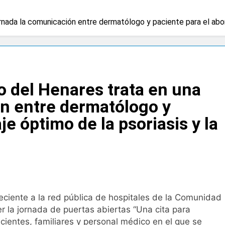
za advierten de que mirar el eclipse solar sin protección pued
ornada la comunicación entre dermatólogo y paciente para el aborda
gundos
na bacteria en el tumor podría ser clave en la personalizació
 importancia de la fotoprotección entre los más pequeños c
io del Henares trata en una
ón entre dermatólogo y
diátrica puede ayudar a aliviar el malestar asociado al cólico
je óptimo de la psoriasis y la
cto de ley del tabaco que amplía los espacios sin humo a ter
ba el proyecto de ley del medicamento: más sostenibilidad, 
neciente a la red pública de hospitales de la Comunidad
ing llega al verano: por qué el magnesio es clave para el bien
 la jornada de puertas abiertas “Una cita para
acientes, familiares y personal médico en el que se