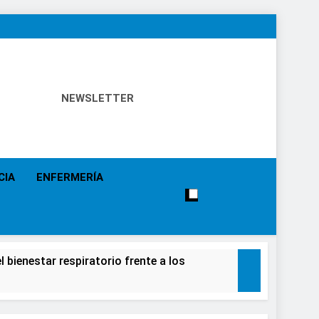
NEWSLETTER
 Política Sanitaria, Industria Farmacéutica, Atención
alistas, Farmacia, Etc…
CIA
ENFERMERÍA
 bienestar respiratorio frente a los
alecimiento de la salud de la población