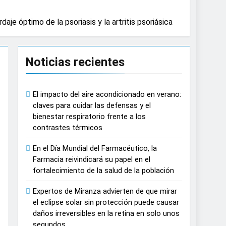
e causar daños irreversibles en la retina
je óptimo de la psoriasis y la artritis psoriásica
n del tratamiento de pacientes con cáncer
Noticias recientes
on proyecciones de películas de los
El impacto del aire acondicionado en verano:
claves para cuidar las defensas y el
bienestar respiratorio frente a los
 del lactante
contrastes térmicos
razas, playas y otros espacios al aire
En el Día Mundial del Farmacéutico, la
Farmacia reivindicará su papel en el
fortalecimiento de la salud de la población
autonomía estratégica y modernización
Expertos de Miranza advierten de que mirar
el eclipse solar sin protección puede causar
estar muscular del deportista
daños irreversibles en la retina en solo unos
segundos