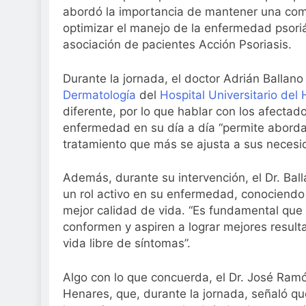
Sanidad publica e
abordó la importancia de mantener una comu
optimizar el manejo de la enfermedad psoriá
3 Semanas Atrás
asociación de pacientes Acción Psoriasis.
Durante la jornada, el doctor Adrián Ballano
Dermatología
del
Hospital Universitario del
diferente, por lo que hablar con los afectad
enfermedad en su día a día “permite abordar
tratamiento que más se ajusta a sus necesi
Además, durante su intervención, el Dr. Bal
un rol activo en su enfermedad, conociendo
mejor calidad de vida. “Es fundamental que
conformen y aspiren a lograr mejores resulta
vida libre de síntomas”.
Algo con lo que concuerda, el Dr. José Ramó
Henares, que, durante la jornada, señaló q