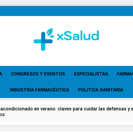
XSalud
Noticias Del Sector Salud. Congresos Y Eventos,
Primaria, Especi
A
CONGRESOS Y EVENTOS
ESPECIALISTAS
FARMA
INDUSTRIA FARMACÉUTICA
POLÍTICA SANITARIA
 acondicionado en verano: claves para cuidar las defensas y el
os
 del Farmacéutico, la Farmacia reivindicará su papel en el fort