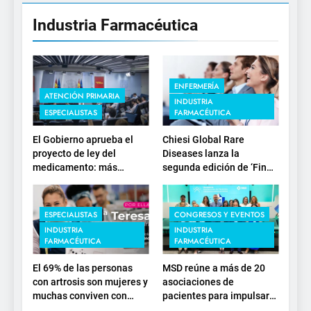
Industria Farmacéutica
ENFERMERÍA
ATENCIÓN PRIMARIA
INDUSTRIA
ESPECIALISTAS
FARMACÉUTICA
El Gobierno aprueba el
Chiesi Global Rare
proyecto de ley del
Diseases lanza la
medicamento: más
segunda edición de ‘Find
sostenibilidad, autonomía
For Rare’ para impulsar la
estratégica y
investigación en
modernización para el
enfermedades de
ESPECIALISTAS
CONGRESOS Y EVENTOS
SNS
depósito lisosomal
INDUSTRIA
INDUSTRIA
FARMACÉUTICA
FARMACÉUTICA
El 69% de las personas
MSD reúne a más de 20
con artrosis son mujeres y
asociaciones de
muchas conviven con
pacientes para impulsar
dolor y rigidez a partir de
el diálogo sobre el