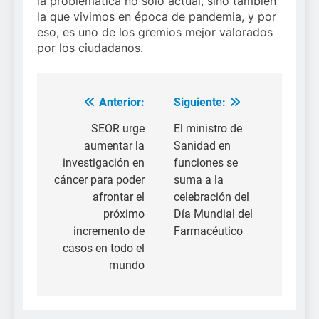
la problemática no solo actual, sino también
la que vivimos en época de pandemia, y por
eso, es uno de los gremios mejor valorados
por los ciudadanos.
Anterior:
Siguiente:
Navegación
de
SEOR urge
El ministro de
aumentar la
Sanidad en
entradas
investigación en
funciones se
cáncer para poder
suma a la
afrontar el
celebración del
próximo
Día Mundial del
incremento de
Farmacéutico
casos en todo el
mundo