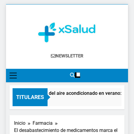
Saltar
al
contenido
XSalud
Noticias Del Sector Salud. Congresos Y
NEWSLETTER
Eventos, Política Sanitaria, Industria
Farmacéutica, Atención Primaria,
Especialistas, Farmacia, Etc…
El impacto del aire acondicionado en verano: claves p
TITULARES
3 Días Atrás
Inicio
Farmacia
El desabastecimiento de medicamentos marca el