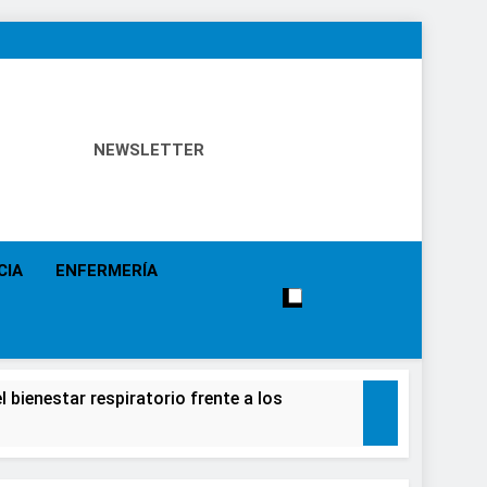
NEWSLETTER
 Política Sanitaria, Industria Farmacéutica, Atención
alistas, Farmacia, Etc…
CIA
ENFERMERÍA
 bienestar respiratorio frente a los
alecimiento de la salud de la población