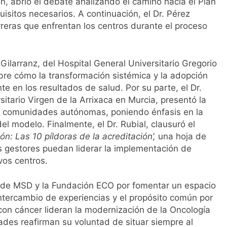
on, abrió el debate analizando el camino hacia el Plan
isitos necesarios. A continuación, el Dr. Pérez
rreras que enfrentan los centros durante el proceso
 Gilarranz, del Hospital General Universitario Gregorio
re cómo la transformación sistémica y la adopción
e en los resultados de salud. Por su parte, el Dr.
sitario Virgen de la Arrixaca en Murcia, presentó la
as comunidades autónomas, poniendo énfasis en la
l modelo. Finalmente, el Dr. Rubial, clausuró el
ón: Las 10 píldoras de la acreditación’,
una hoja de
os gestores puedan liderar la implementación de
vos centros.
o de MSD y la Fundación ECO por fomentar un espacio
ntercambio de experiencias y el propósito común por
 con cáncer lideran la modernización de la Oncología
ades reafirman su voluntad de situar siempre al