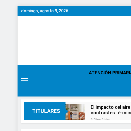
Saltar
domingo, agosto 9, 2026
al
contenido
ATENCIÓN PRIMARI
El impacto del aire
TITULARES
contrastes térmic
3 Días Atrás
En el Día Mundial