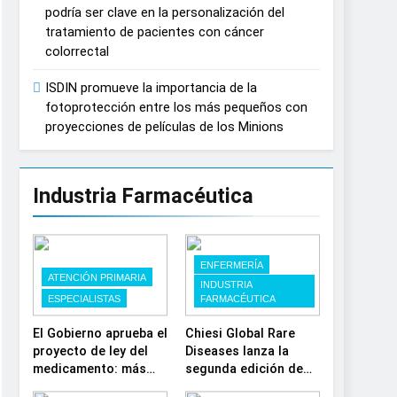
podría ser clave en la personalización del
España
tratamiento de pacientes con cáncer
colorrectal
ISDIN promueve la importancia de la
fotoprotección entre los más pequeños con
proyecciones de películas de los Minions
Industria Farmacéutica
ENFERMERÍA
ATENCIÓN PRIMARIA
INDUSTRIA
ESPECIALISTAS
FARMACÉUTICA
El Gobierno aprueba el
Chiesi Global Rare
proyecto de ley del
Diseases lanza la
medicamento: más
segunda edición de
sostenibilidad,
‘Find For Rare’ para