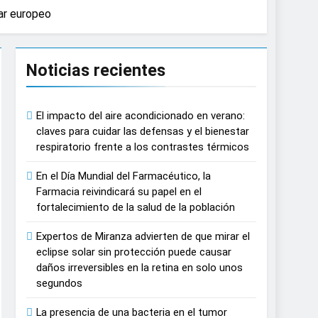
dar europeo
causar daños irreversibles en la retina en
Noticias recientes
n del tratamiento de pacientes con cáncer
El impacto del aire acondicionado en verano:
on proyecciones de películas de los
claves para cuidar las defensas y el bienestar
respiratorio frente a los contrastes térmicos
 del lactante
En el Día Mundial del Farmacéutico, la
Farmacia reivindicará su papel en el
razas, playas y otros espacios al aire
fortalecimiento de la salud de la población
Expertos de Miranza advierten de que mirar el
 autonomía estratégica y modernización
eclipse solar sin protección puede causar
daños irreversibles en la retina en solo unos
segundos
estar muscular del deportista
La presencia de una bacteria en el tumor