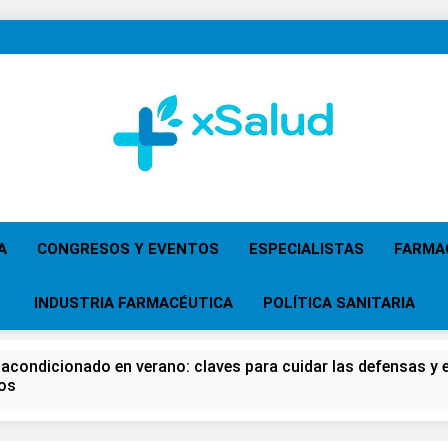
XSalud
Noticias Del Sector Salud. Congresos Y Eventos,
Primaria, Especi
A
CONGRESOS Y EVENTOS
ESPECIALISTAS
FARMA
INDUSTRIA FARMACÉUTICA
POLÍTICA SANITARIA
 acondicionado en verano: claves para cuidar las defensas y el
os
 del Farmacéutico, la Farmacia reivindicará su papel en el fort