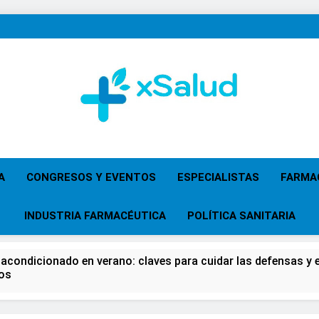
XSalud
Noticias Del Sector Salud. Congresos Y Eventos,
Primaria, Especi
A
CONGRESOS Y EVENTOS
ESPECIALISTAS
FARMA
INDUSTRIA FARMACÉUTICA
POLÍTICA SANITARIA
 acondicionado en verano: claves para cuidar las defensas y el
os
 del Farmacéutico, la Farmacia reivindicará su papel en el fort