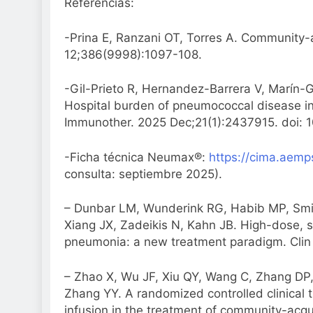
Referencias:
-Prina E, Ranzani OT, Torres A. Community
12;386(9998):1097-108.
-Gil-Prieto R, Hernandez-Barrera V, Marín-
Hospital burden of pneumococcal disease in
Immunother. 2025 Dec;21(1):2437915. doi
-Ficha técnica Neumax®:
https://cima.aemp
consulta: septiembre 2025).
– Dunbar LM, Wunderink RG, Habib MP, Sm
Xiang JX, Zadeikis N, Kahn JB. High-dose, 
pneumonia: a new treatment paradigm. Clin 
– Zhao X, Wu JF, Xiu QY, Wang C, Zhang DP,
Zhang YY. A randomized controlled clinical 
infusion in the treatment of community-acqu