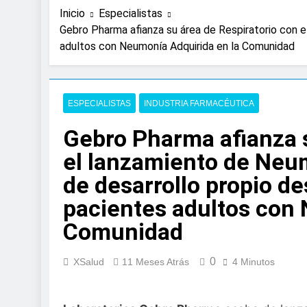
19 Horas Atrás
Inicio
Especialistas
Expertos de Miranza
Gebro Pharma afianza su área de Respiratorio con e
solo unos segund
adultos con Neumonía Adquirida en la Comunidad
2 Días Atrás
La presencia de un
colorrectal
3 Días Atrás
ESPECIALISTAS
INDUSTRIA FARMACÉUTICA
ISDIN promueve la
Minions
Gebro Pharma afianza s
1 Semana Atrás
el lanzamiento de Neu
La fisioterapia pe
de desarrollo propio de
1 Semana Atrás
Aprobado el proye
pacientes adultos con 
libre
Comunidad
2 Semanas Atrás
El Gobierno apru
para el SNS
0
XSalud
11 Meses Atrás
4 Minutos
2 Semanas Atrás
La fiebre del runn
2 Semanas Atrás