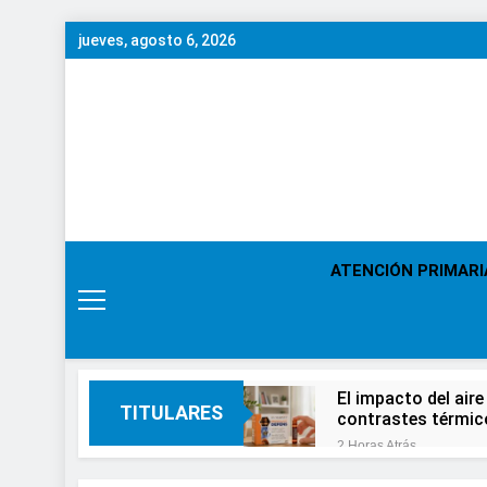
Saltar
jueves, agosto 6, 2026
al
contenido
ATENCIÓN PRIMARI
El impacto del aire
TITULARES
contrastes térmic
2 Horas Atrás
En el Día Mundial