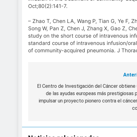
Oct;80(2):141-7.
– Zhao T, Chen LA, Wang P, Tian G, Ye F, Z
Song W, Pan Z, Chen J, Zhang X, Gao Z, Chen
study on the short course of intravenous inf
standard course of intravenous infusion/oral
of community-acquired pneumonia. J Thora
Anter
Navegación
de
El Centro de Investigación del Cáncer obtiene
de las ayudas europeas más prestigiosas 
entradas
impulsar un proyecto pionero contra el cánce
co