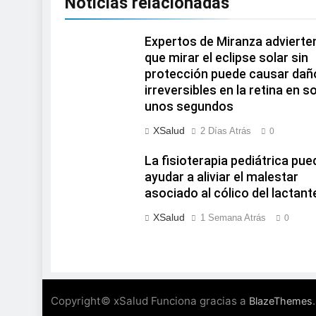
Noticias relacionadas
Expertos de Miranza advierte
que mirar el eclipse solar sin
protección puede causar dañ
irreversibles en la retina en s
unos segundos
XSalud
2 Días Atrás
0
La fisioterapia pediátrica pue
ayudar a aliviar el malestar
asociado al cólico del lactant
XSalud
1 Semana Atrás
0
Copyright© xSalud Funciona gracias a
.
BlazeThemes