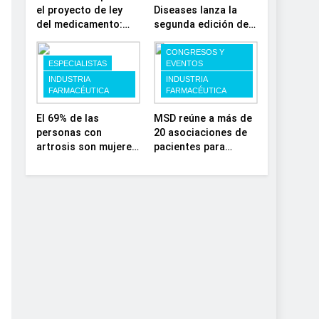
el proyecto de ley
Diseases lanza la
del medicamento:
segunda edición de
más sostenibilidad,
‘Find For Rare’ para
autonomía
impulsar la
CONGRESOS Y
ESPECIALISTAS
EVENTOS
estratégica y
investigación en
INDUSTRIA
INDUSTRIA
modernización para
enfermedades de
FARMACÉUTICA
FARMACÉUTICA
el SNS
depósito lisosomal
El 69% de las
MSD reúne a más de
personas con
20 asociaciones de
artrosis son mujeres
pacientes para
y muchas conviven
impulsar el diálogo
con dolor y rigidez a
sobre el presente y
partir de los 50, en
el futuro del
plena etapa laboral
movimiento
asociativo