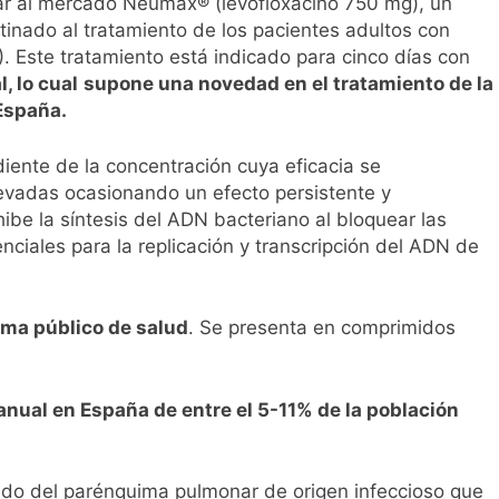
r al mercado Neumax® (levofloxacino 750 mg), un
l primer análisis nacional sobre la situación de las TCAE en 
tinado al tratamiento de los pacientes adultos con
Este tratamiento está indicado para cinco días con
, lo cual
supone una novedad en el tratamiento de la
España.
diente de la concentración cuya eficacia se
levadas ocasionando un efecto persistente y
ibe la síntesis del ADN bacteriano al bloquear las
ciales para la replicación y transcripción del ADN de
ema público de salud
. Se presenta en comprimidos
anual en España de entre el 5-11% de la población
udo del parénquima pulmonar de origen infeccioso que