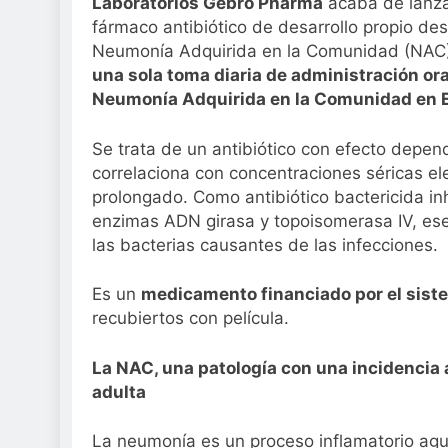
Laboratorios Gebro Pharma
acaba de lanza
Sanidad publica e
fármaco antibiótico de desarrollo propio des
2 Semanas Atrás
Neumonía Adquirida en la Comunidad (NAC). 
una sola toma diaria de administración oral
Neumonía Adquirida en la Comunidad en 
Se trata de un antibiótico con efecto depen
correlaciona con concentraciones séricas e
prolongado. Como antibiótico bactericida inh
enzimas ADN girasa y topoisomerasa IV, esen
las bacterias causantes de las infecciones.
Es un
medicamento financiado por el sist
recubiertos con película.
La NAC, una patología con una incidencia 
adulta
La neumonía es un proceso inflamatorio ag