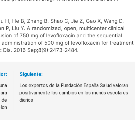
hu H, He B, Zhang B, Shao C, Jie Z, Gao X, Wang D,
 P, Liu Y. A randomized, open, multicenter clinical
usion of 750 mg of levofloxacin and the sequential
 administration of 500 mg of levofloxacin for treatment
c Dis. 2016 Sep;8(9):2473-2484.
ior:
Siguiente:
 una
Los expertos de la Fundación España Salud valoran
para
positivamente los cambios en los menús escolares
r de
diarios
lon