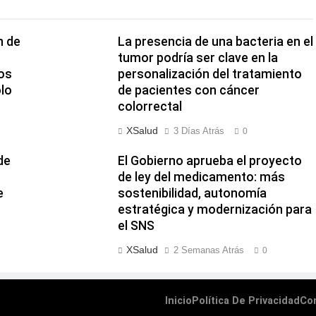
n de
La presencia de una bacteria en el
tumor podría ser clave en la
os
personalización del tratamiento
olo
de pacientes con cáncer
colorrectal
XSalud
3 Días Atrás
0
de
El Gobierno aprueba el proyecto
de ley del medicamento: más
e
sostenibilidad, autonomía
estratégica y modernización para
el SNS
XSalud
2 Semanas Atrás
0
Inicio
Política De Privacidad
Co