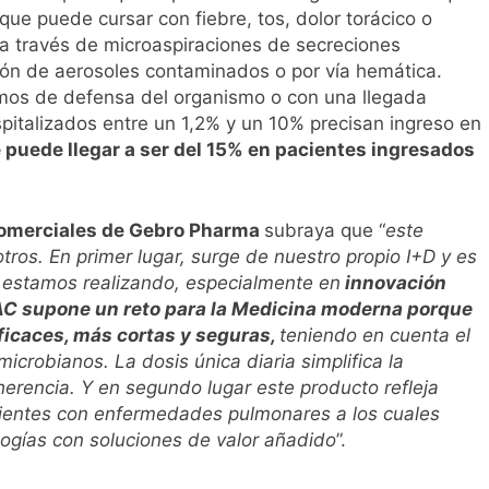
 que puede cursar con fiebre, tos, dolor torácico o
a través de microaspiraciones de secreciones
ción de aerosoles contaminados o por vía hemática.
smos de defensa del organismo o con una llegada
pitalizados entre un 1,2% y un 10% precisan ingreso en
 puede llegar a ser del 15% en pacientes ingresados
Comerciales de Gebro Pharma
subraya que “
este
ros. En primer lugar, surge de nuestro propio I+D y es
o estamos realizando, especialmente en
innovación
NAC supone un reto para la Medicina moderna porque
ficaces, más cortas y seguras,
teniendo en cuenta el
icrobianos. La dosis única diaria simplifica la
erencia. Y en segundo lugar este producto refleja
cientes con enfermedades pulmonares a los cuales
logías con soluciones de valor añadido
”.