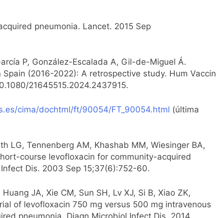
-acquired pneumonia. Lancet. 2015 Sep
García P, González-Escalada A, Gil-de-Miguel Á.
 Spain (2016-2022): A retrospective study. Hum Vaccin
: 10.1080/21645515.2024.2437915.
s.es/cima/dochtml/ft/90054/FT_90054.html
(última
ith LG, Tennenberg AM, Khashab MM, Wiesinger BA,
short-course levofloxacin for community-acquired
Infect Dis. 2003 Sep 15;37(6):752-60.
 Huang JA, Xie CM, Sun SH, Lv XJ, Si B, Xiao ZK,
trial of levofloxacin 750 mg versus 500 mg intravenous
ired pneumonia. Diagn Microbiol Infect Dis. 2014