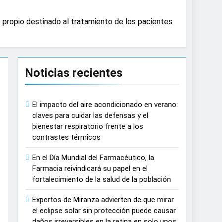
causar daños irreversibles en la retina en
 propio destinado al tratamiento de los pacientes
n del tratamiento de pacientes con cáncer
Noticias recientes
n proyecciones de películas de los
El impacto del aire acondicionado en verano:
 del lactante
claves para cuidar las defensas y el
bienestar respiratorio frente a los
contrastes térmicos
razas, playas y otros espacios al aire
En el Día Mundial del Farmacéutico, la
Farmacia reivindicará su papel en el
 autonomía estratégica y modernización
fortalecimiento de la salud de la población
Expertos de Miranza advierten de que mirar
estar muscular del deportista
el eclipse solar sin protección puede causar
daños irreversibles en la retina en solo unos