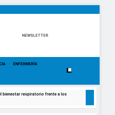
NEWSLETTER
 Política Sanitaria, Industria Farmacéutica, Atención
alistas, Farmacia, Etc…
CIA
ENFERMERÍA
 bienestar respiratorio frente a los
alecimiento de la salud de la población