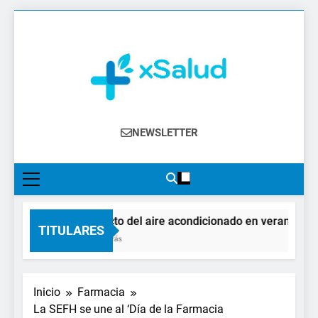
Saltar
al
contenido
XSalud
Noticias Del Sector Salud. Congresos Y
NEWSLETTER
Eventos, Política Sanitaria, Industria
Farmacéutica, Atención Primaria,
Especialistas, Farmacia, Etc…
El impacto del aire acondicionado en verano: clave
TITULARES
6 Horas Atrás
Inicio
Farmacia
La SEFH se une al ‘Día de la Farmacia