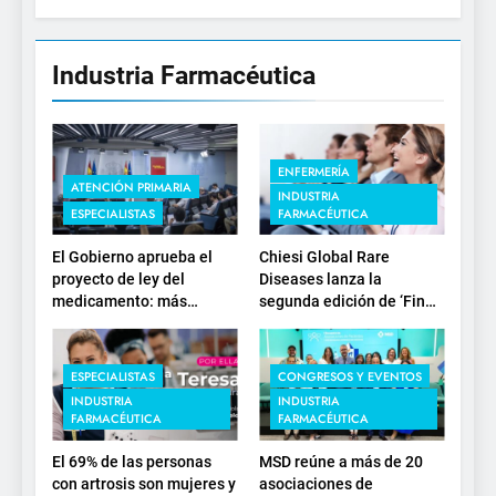
Industria Farmacéutica
ENFERMERÍA
ATENCIÓN PRIMARIA
INDUSTRIA
ESPECIALISTAS
FARMACÉUTICA
El Gobierno aprueba el
Chiesi Global Rare
proyecto de ley del
Diseases lanza la
medicamento: más
segunda edición de ‘Find
sostenibilidad, autonomía
For Rare’ para impulsar la
estratégica y
investigación en
modernización para el
enfermedades de
ESPECIALISTAS
CONGRESOS Y EVENTOS
SNS
depósito lisosomal
INDUSTRIA
INDUSTRIA
FARMACÉUTICA
FARMACÉUTICA
El 69% de las personas
MSD reúne a más de 20
con artrosis son mujeres y
asociaciones de