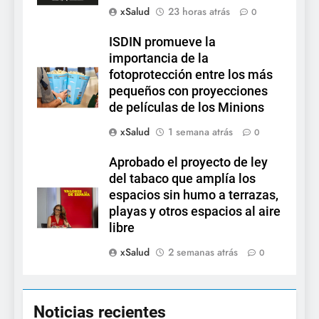
xSalud
23 horas atrás
0
ISDIN promueve la
importancia de la
fotoprotección entre los más
pequeños con proyecciones
de películas de los Minions
xSalud
1 semana atrás
0
Aprobado el proyecto de ley
del tabaco que amplía los
espacios sin humo a terrazas,
playas y otros espacios al aire
libre
xSalud
2 semanas atrás
0
Noticias recientes