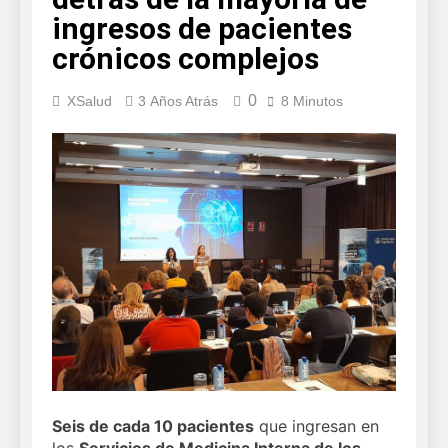
llega al verano: por qué
y modernización para el
ingresos de pacientes
el magnesio es clave
2 Semanas Atrás
SNS
para el bienestar
crónicos complejos
Sanidad publica el
muscular del deportista
primer análisis
nacional sobre la
3 Semanas Atrás
0
XSalud
3 Años Atrás
8 Minutos
situación de las TCAE
en España
Seis de cada 10 pacientes
que ingresan en