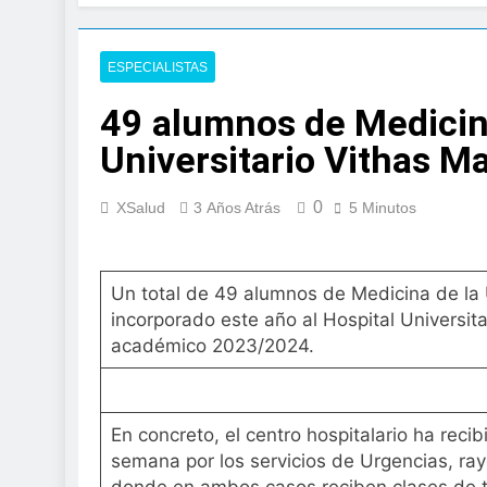
3 Días Atrás
La presencia de u
cáncer colorrecta
ESPECIALISTAS
4 Días Atrás
49 alumnos de Medicina
ISDIN promueve la
Minions
Universitario Vithas Ma
1 Semana Atrás
La fisioterapia pe
0
XSalud
3 Años Atrás
5 Minutos
1 Semana Atrás
Aprobado el proye
libre
Un total de 49 alumnos de Medicina de la
2 Semanas Atrás
El Gobierno apru
incorporado este año al Hospital Universit
para el SNS
académico 2023/2024.
2 Semanas Atrás
La fiebre del runn
2 Semanas Atrás
En concreto, el centro hospitalario ha reci
Sanidad publica e
semana por los servicios de Urgencias, rayo
3 Semanas Atrás
donde en ambos casos reciben clases de teo