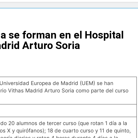
na bacteria en el tumor podría ser clave en la personalizació
l
 se forman en el Hospital
 importancia de la fotoprotección entre los más pequeños c
drid Arturo Soria
diátrica puede ayudar a aliviar el malestar asociado al cólico
cto de ley del tabaco que amplía los espacios sin humo a ter
 Universidad Europea de Madrid (UEM) se han
eba el proyecto de ley del medicamento: más sostenibilidad,
ario Vithas Madrid Arturo Soria como parte del curso
ing llega al verano: por qué el magnesio es clave para el bien
bido 20 alumnos de tercer curso (que rotan 1 día a la
l primer análisis nacional sobre la situación de las TCAE en 
s X y quirófanos); 18 de cuarto curso y 11 de quinto,
ría diarias y rotan 4 horas durante 4 días a la