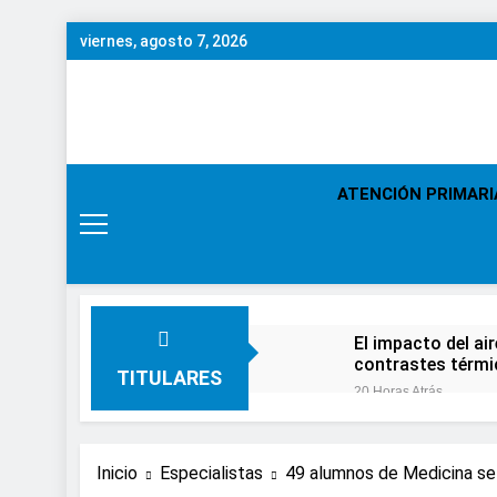
Saltar
viernes, agosto 7, 2026
al
contenido
ATENCIÓN PRIMARI
El impacto del ai
contrastes térm
TITULARES
20 Horas Atrás
En el Día Mundial
2 Días Atrás
Expertos de Miran
Inicio
Especialistas
49 alumnos de Medicina se f
en solo unos se