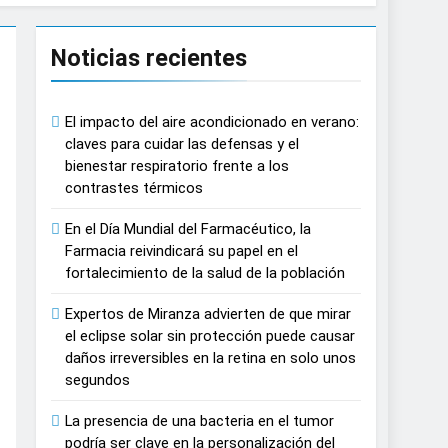
n del tratamiento de pacientes con
Noticias recientes
on proyecciones de películas de los
El impacto del aire acondicionado en verano:
claves para cuidar las defensas y el
bienestar respiratorio frente a los
 del lactante
contrastes térmicos
razas, playas y otros espacios al aire
En el Día Mundial del Farmacéutico, la
Farmacia reivindicará su papel en el
fortalecimiento de la salud de la población
 autonomía estratégica y modernización
Expertos de Miranza advierten de que mirar
el eclipse solar sin protección puede causar
estar muscular del deportista
daños irreversibles en la retina en solo unos
segundos
España
La presencia de una bacteria en el tumor
podría ser clave en la personalización del