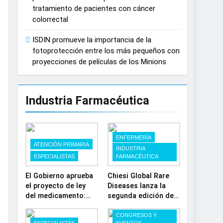
tratamiento de pacientes con cáncer
colorrectal
ISDIN promueve la importancia de la
fotoprotección entre los más pequeños con
proyecciones de películas de los Minions
Industria Farmacéutica
ENFERMERÍA
ATENCIÓN PRIMARIA
INDUSTRIA
ESPECIALISTAS
FARMACÉUTICA
El Gobierno aprueba
Chiesi Global Rare
el proyecto de ley
Diseases lanza la
del medicamento:
segunda edición de
más sostenibilidad,
‘Find For Rare’ para
autonomía
impulsar la
CONGRESOS Y