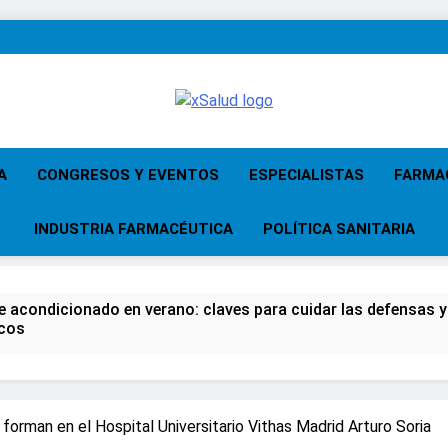
XSalud
Noticias Del Sector Salud. Congresos Y
Atención Primari
A
CONGRESOS Y EVENTOS
ESPECIALISTAS
FARMA
INDUSTRIA FARMACÉUTICA
POLÍTICA SANITARIA
re acondicionado en verano: claves para cuidar las defensas y 
icos
 del Farmacéutico, la Farmacia reivindicará su papel en el fort
za advierten de que mirar el eclipse solar sin protección pued
orman en el Hospital Universitario Vithas Madrid Arturo Soria
gundos