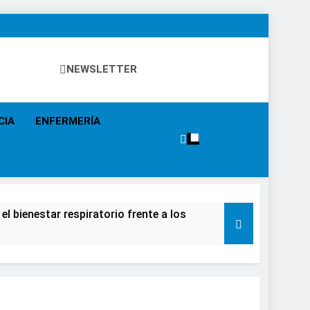
NEWSLETTER
 Eventos, Política Sanitaria, Industria Farmacéutica,
a, Especialistas, Farmacia, Etc…
CIA
ENFERMERÍA
el bienestar respiratorio frente a los
alecimiento de la salud de la población
e causar daños irreversibles en la retina