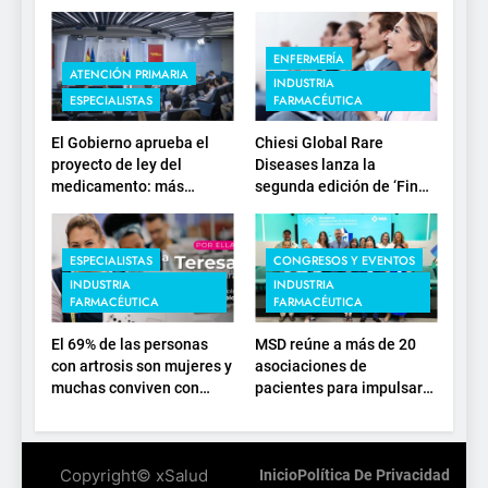
ENFERMERÍA
ATENCIÓN PRIMARIA
INDUSTRIA
ESPECIALISTAS
FARMACÉUTICA
El Gobierno aprueba el
Chiesi Global Rare
proyecto de ley del
Diseases lanza la
medicamento: más
segunda edición de ‘Find
sostenibilidad, autonomía
For Rare’ para impulsar la
estratégica y
investigación en
modernización para el
enfermedades de
ESPECIALISTAS
CONGRESOS Y EVENTOS
SNS
depósito lisosomal
INDUSTRIA
INDUSTRIA
FARMACÉUTICA
FARMACÉUTICA
El 69% de las personas
MSD reúne a más de 20
con artrosis son mujeres y
asociaciones de
muchas conviven con
pacientes para impulsar
dolor y rigidez a partir de
el diálogo sobre el
los 50, en plena etapa
presente y el futuro del
laboral
movimiento asociativo
Copyright© xSalud
Inicio
Política De Privacidad