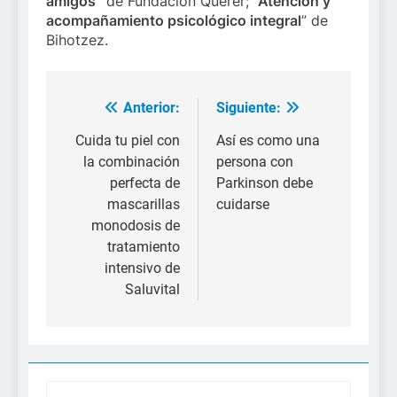
amigos”
de Fundación Querer;
“Atención y
acompañamiento psicológico integral
” de
Bihotzez.
Anterior:
Siguiente:
Navegación
de
Cuida tu piel con
Así es como una
la combinación
persona con
entradas
perfecta de
Parkinson debe
mascarillas
cuidarse
monodosis de
tratamiento
intensivo de
Saluvital