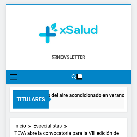
Saltar
al
contenido
XSalud
Noticias Del Sector Salud. Congresos Y
NEWSLETTER
Eventos, Política Sanitaria, Industria
Farmacéutica, Atención Primaria,
Especialistas, Farmacia, Etc…
El impacto del aire acondicionado en verano: claves 
TITULARES
1 Día Atrás
Inicio
Especialistas
TEVA abre la convocatoria para la VIII edición de