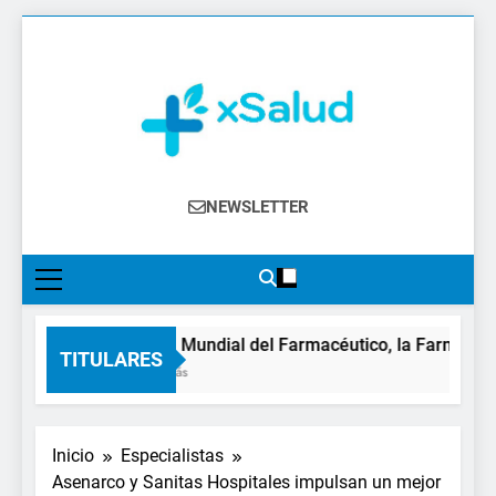
Saltar
al
contenido
XSalud
Noticias Del Sector Salud. Congresos Y
NEWSLETTER
Eventos, Política Sanitaria, Industria
Farmacéutica, Atención Primaria,
Especialistas, Farmacia, Etc…
En el Día Mundial del Farmacéutico, la Farmacia rei
TITULARES
8 Horas Atrás
Inicio
Especialistas
Asenarco y Sanitas Hospitales impulsan un mejor